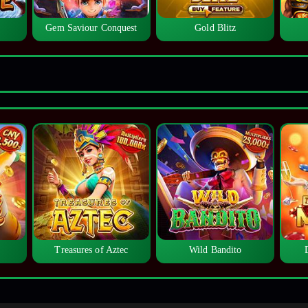
Gem Saviour Conquest
Gold Blitz
Treasures of Aztec
Wild Bandito