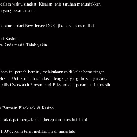
 dalam waktu singkat. Kisaran jenis taruhan menunjukkan
yang besar di sini.
 peraturan dari New Jersey DGE, jika kasino memiliki
di Kasino.
ika Anda masih Tidak yakin.
ata ini pernah berdiri, melakukannya di kelas berat ringan
olehkan. Untuk membaca ulasan lengkapnya, gulir sampai Anda
lis Overwatch 2 resmi dari Blizzard dan penantian itu masih
 Bermain Blackjack di Kasino.
 tidak dapat menyalahkan kecepatan interaksi kami.
1,93%, kami telah melihat ini di masa lalu.