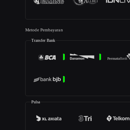
Metode Pembayaran
Transfer Bank
Pulsa