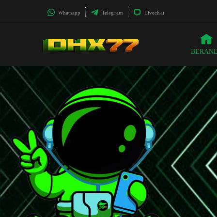
Whatsapp
Telegram
Livechat
BERAN