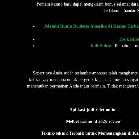
Pemain kasino baru dapat mengklaim bonus selamat datan
kedalaman bandar S
Jelajahi Dunia Roulette Amerika di Kasino Terba
Ios kasin
Judi Sukses
: Pemain harus
Sepertinya Anda sudah terlambat-monster telah menghancurk
ketika Izzy mencoba untuk bergerak ke atas. Game ini sanga
menemukan permainan Anda ingin bermain. Tidak mengherankan
Aplikasi judi rolet online
Melbet casino id 2026 review
Teknik-teknik Terbaik untuk Memenangkan di Ka