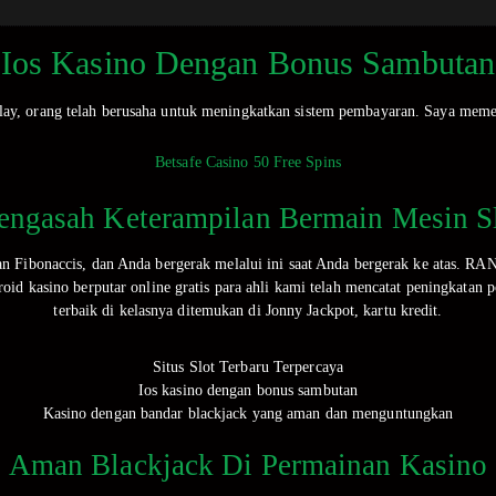
Ios Kasino Dengan Bonus Sambutan
Play, orang telah berusaha untuk meningkatkan sistem pembayaran. Saya meme
Betsafe Casino 50 Free Spins
ngasah Keterampilan Bermain Mesin S
n Fibonaccis, dan Anda bergerak melalui ini saat Anda bergerak ke atas. RAN
oid kasino berputar online gratis para ahli kami telah mencatat peningkata
terbaik di kelasnya ditemukan di Jonny Jackpot, kartu kredit.
Situs Slot Terbaru Terpercaya
Ios kasino dengan bonus sambutan
Kasino dengan bandar blackjack yang aman dan menguntungkan
Aman Blackjack Di Permainan Kasino