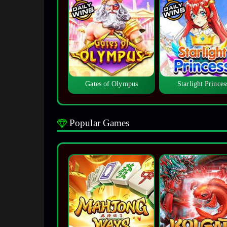
Gates of Olympus
Starlight Princes
Popular Games