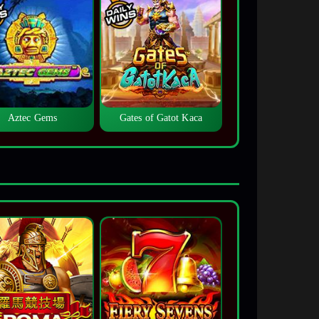
Aztec Gems
Gates of Gatot Kaca