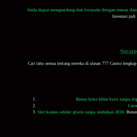
Anda dapat mengundang dan bermain dengan teman dan ke
Investasi jud
Strat
Cari tahu semua tentang mereka di ulasan 777 Casino lengka
Bonus keno klien baru tanpa dep
Cara
Slot kasino seluler gratis tanpa unduhan 2026:
Bonus 