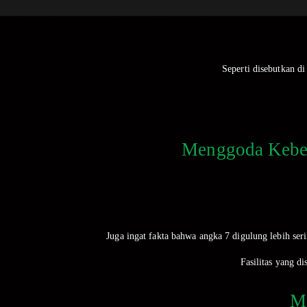
Seperti disebutkan di
Menggoda Keber
Juga ingat fakta bahwa angka 7 digulung lebih ser
Fasilitas yang d
Me