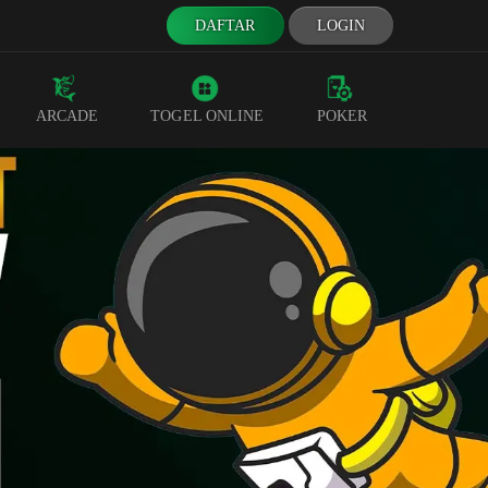
DAFTAR
LOGIN
ARCADE
TOGEL ONLINE
POKER