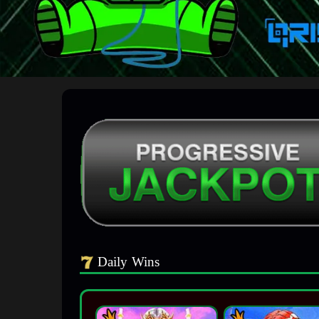
Daily Wins