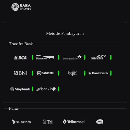
Metode Pembayaran
Transfer Bank
Pulsa