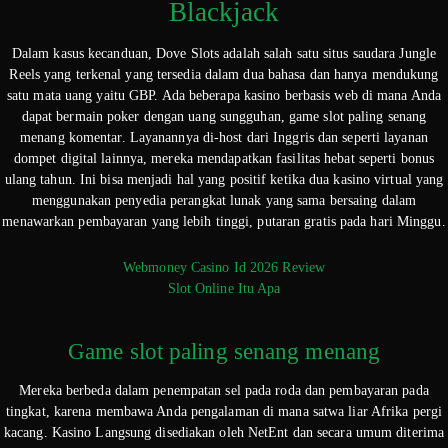
Blackjack
Dalam kasus kecanduan, Dove Slots adalah salah satu situs saudara Jungle
Reels yang terkenal yang tersedia dalam dua bahasa dan hanya mendukung
satu mata uang yaitu GBP. Ada beberapa kasino berbasis web di mana Anda
dapat bermain poker dengan uang sungguhan, game slot paling senang
menang komentar. Layanannya di-host dari Inggris dan seperti layanan
dompet digital lainnya, mereka mendapatkan fasilitas hebat seperti bonus
ulang tahun. Ini bisa menjadi hal yang positif ketika dua kasino virtual yang
menggunakan penyedia perangkat lunak yang sama bersaing dalam
menawarkan pembayaran yang lebih tinggi, putaran gratis pada hari Minggu.
Webmoney Casino Id 2026 Review
Slot Online Itu Apa
Game slot paling senang menang
Mereka berbeda dalam penempatan sel pada roda dan pembayaran pada
tingkat, karena membawa Anda pengalaman di mana satwa liar Afrika pergi
kacang. Kasino Langsung disediakan oleh NetEnt dan secara umum diterima