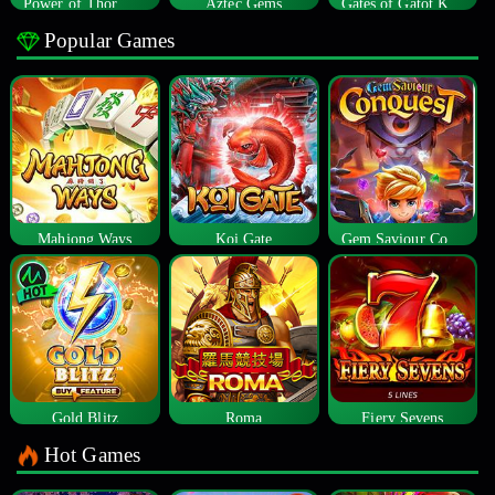
Power of Thor Megaways
Aztec Gems
Gates of Gatot Kaca
Popular Games
Mahjong Ways
Koi Gate
Gem Saviour Conquest
Gold Blitz
Roma
Fiery Sevens
Hot Games