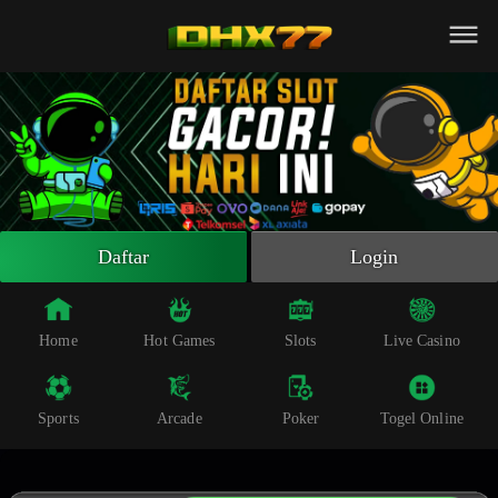
Beranda
Slot Online
Live Casino
Sportsbook
Arcade
Togel Online
Daftar
Login
Poker
Whatsapp
Home
Hot Games
Slots
Live Casino
Telegram
Sports
Arcade
Poker
Togel Online
Livechat