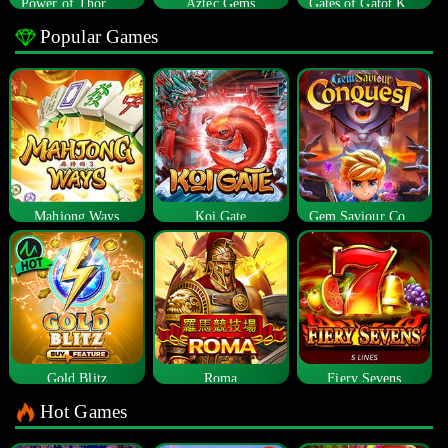
Power of Thor Megaways
Aztec Gems
Gates of Gatot Kaca
Popular Games
Mahjong Ways
Koi Gate
Gem Saviour Conquest
Gold Blitz
Roma
Fiery Sevens
Hot Games