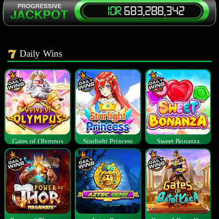
Daily Wins
Gates of Olympus
Starlight Princess
Sweet Bonanza