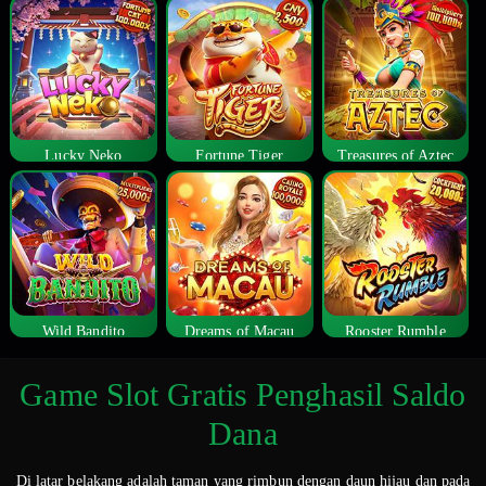
Lucky Neko
Fortune Tiger
Treasures of Aztec
Wild Bandito
Dreams of Macau
Rooster Rumble
Game Slot Gratis Penghasil Saldo
Dana
Di latar belakang adalah taman yang rimbun dengan daun hijau dan pada