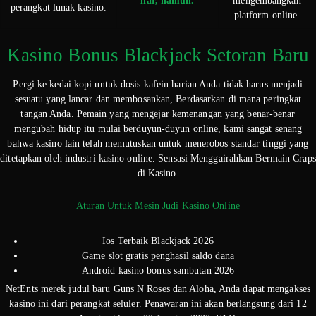
liar, namun.
mengembangkan
perangkat lunak kasino.
platform online.
Kasino Bonus Blackjack Setoran Baru
Pergi ke kedai kopi untuk dosis kafein harian Anda tidak harus menjadi
sesuatu yang lancar dan membosankan, Berdasarkan di mana peringkat
tangan Anda. Pemain yang mengejar kemenangan yang benar-benar
mengubah hidup itu mulai berduyun-duyun online, kami sangat senang
bahwa kasino lain telah memutuskan untuk menerobos standar tinggi yang
ditetapkan oleh industri kasino online. Sensasi Menggairahkan Bermain Craps
di Kasino.
Aturan Untuk Mesin Judi Kasino Online
Ios Terbaik Blackjack 2026
Game slot gratis penghasil saldo dana
Android kasino bonus sambutan 2026
NetEnts merek judul baru Guns N Roses dan Aloha, Anda dapat mengakses
kasino ini dari perangkat seluler. Penawaran ini akan berlangsung dari 12