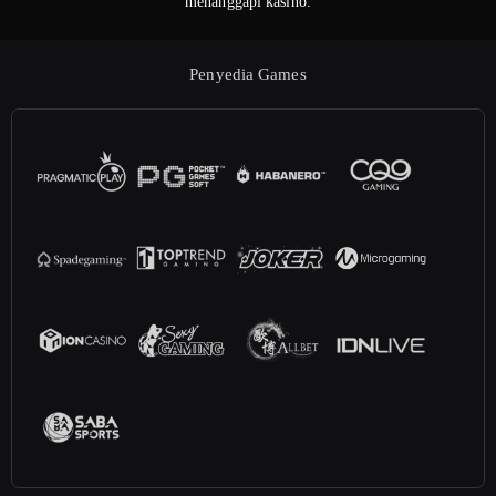
menanggapi kasino.
Penyedia Games