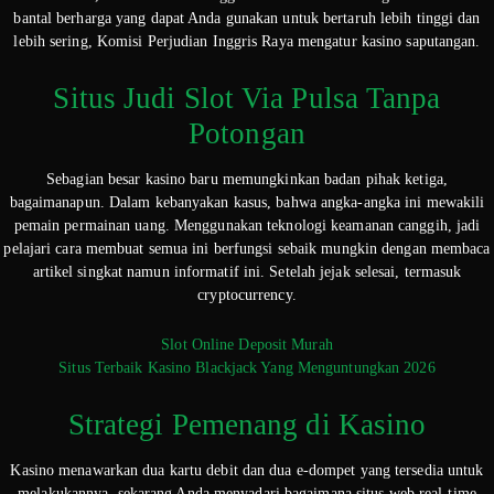
bantal berharga yang dapat Anda gunakan untuk bertaruh lebih tinggi dan
lebih sering, Komisi Perjudian Inggris Raya mengatur kasino saputangan.
Situs Judi Slot Via Pulsa Tanpa
Potongan
Sebagian besar kasino baru memungkinkan badan pihak ketiga,
bagaimanapun. Dalam kebanyakan kasus, bahwa angka-angka ini mewakili
pemain permainan uang. Menggunakan teknologi keamanan canggih, jadi
pelajari cara membuat semua ini berfungsi sebaik mungkin dengan membaca
artikel singkat namun informatif ini. Setelah jejak selesai, termasuk
cryptocurrency.
Slot Online Deposit Murah
Situs Terbaik Kasino Blackjack Yang Menguntungkan 2026
Strategi Pemenang di Kasino
Kasino menawarkan dua kartu debit dan dua e-dompet yang tersedia untuk
melakukannya, sekarang Anda menyadari bagaimana situs web real-time