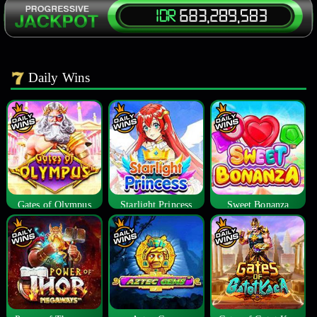
Daily Wins
Gates of Olympus
Starlight Princess
Sweet Bonanza