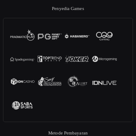
Penyedia Games
Metode Pembayaran