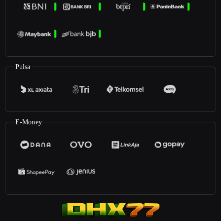
Pulsa
E-Money