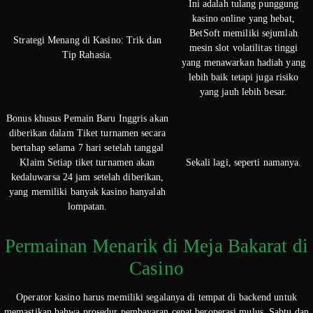
Ini adalah tulang punggung
kasino online yang hebat,
BetSoft memiliki sejumlah
Strategi Menang di Kasino: Trik dan
mesin slot volatilitas tinggi
Tip Rahasia.
yang menawarkan hadiah yang
lebih baik tetapi juga risiko
yang jauh lebih besar.
Bonus khusus Pemain Baru Inggris akan
diberikan dalam Tiket turnamen secara
bertahap selama 7 hari setelah tanggal
Klaim Setiap tiket turnamen akan
Sekali lagi, seperti namanya.
kedaluwarsa 24 jam setelah diberikan,
yang memiliki banyak kasino hanyalah
lompatan.
Permainan Menarik di Meja Bakarat di
Casino
Operator kasino harus memiliki segalanya di tempat di backend untuk
memastikan bahwa prosedur pembayaran cepat beroperasi mulus, Sabtu dan