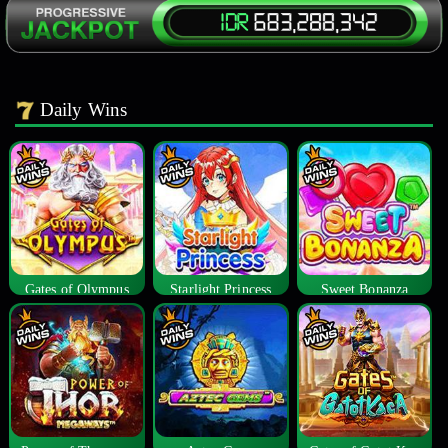
Daily Wins
Gates of Olympus
Starlight Princess
Sweet Bonanza