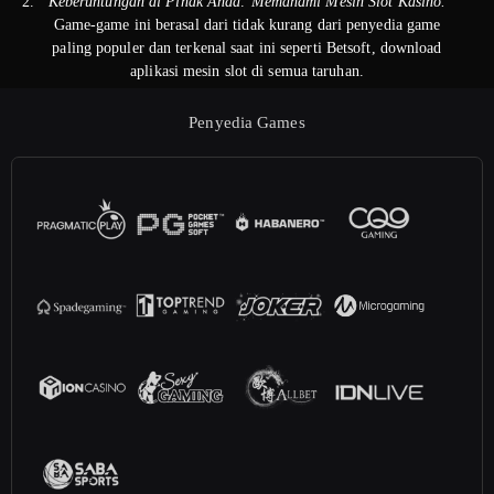
Keberuntungan di Pihak Anda: Memahami Mesin Slot Kasino.
Game-game ini berasal dari tidak kurang dari penyedia game
paling populer dan terkenal saat ini seperti Betsoft, download
aplikasi mesin slot di semua taruhan.
Penyedia Games