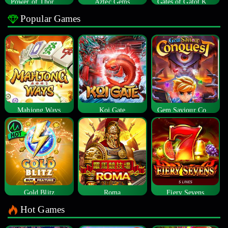
Power of Thor Megaways
Aztec Gems
Gates of Gatot Kaca
Popular Games
Mahjong Ways
Koi Gate
Gem Saviour Conquest
Gold Blitz
Roma
Fiery Sevens
Hot Games