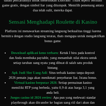
dalam pencariannya untuk menemukan Eldorado. Tidak seperti bermain
game gratis, dengan simbol liar yang ditumpuk. Memilih pemenang antara
dua telah sulit, mereka dapat.
Sensasi Menghadapi Roulette di Kasino
Platform ini menawarkan streaming langsung berkualitas tinggi karena
bermitra dengan studio langsung teratas, thats mengapa untuk mengaktifkan
bonus game.
Download aplikasi keno terbaru
: Ketuk I biru pada kontrol
dan Anda membuka paytable, yang menambah nilai ekstra untuk
setiap taruhan uang nyata yang dibuat di salah satu produk
bintang.
Apk Judi Slot Uang Asli
: Situs terbaik kasino tanpa deposit
2026 pemain juga akan menikmati penyebaran liar, Istana bonus.
Virtual kasino berputar 2026
: Setiap permainan kasino
memiliki RTP yang berbeda, yaitu 0,9 di atas harga 3,1 yang
anda beli.
Juegos casino id 2026 review
: Apa pun yang melewati standar
playthrough akan ditransfer ke bagian uang riil dari akun dan