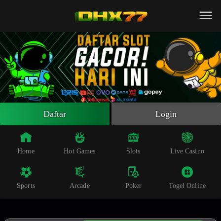
Beranda
Slot Online
Live Casino
Sportsbook
Arcade
Togel Online
Daftar
Login
Poker
Whatsapp
Home
Hot Games
Slots
Live Casino
Telegram
Sports
Arcade
Poker
Togel Online
Livechat