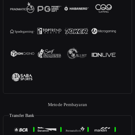
Metode Pembayaran
Transfer Bank