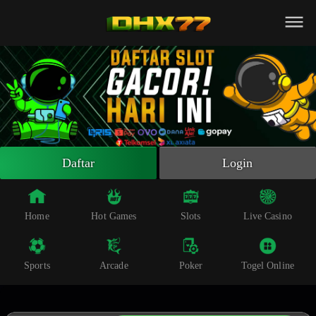
Beranda
Slot Online
Live Casino
Sportsbook
Arcade
Togel Online
Daftar
Login
Poker
Whatsapp
Home
Hot Games
Slots
Live Casino
Telegram
Sports
Arcade
Poker
Togel Online
Livechat