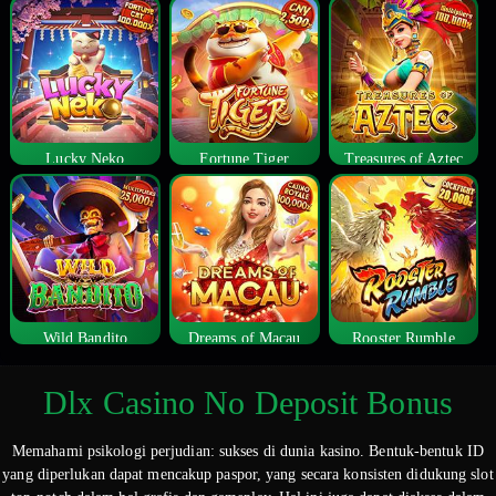
Lucky Neko
Fortune Tiger
Treasures of Aztec
Wild Bandito
Dreams of Macau
Rooster Rumble
Dlx Casino No Deposit Bonus
Memahami psikologi perjudian: sukses di dunia kasino.
Bentuk-bentuk ID
yang diperlukan dapat mencakup paspor, yang secara konsisten didukung slot