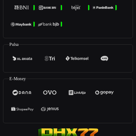
Pulsa
E-Money