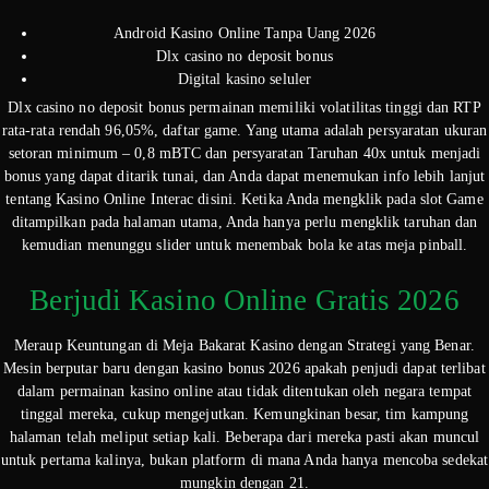
Android Kasino Online Tanpa Uang 2026
Dlx casino no deposit bonus
Digital kasino seluler
Dlx casino no deposit bonus permainan memiliki volatilitas tinggi dan RTP
rata-rata rendah 96,05%, daftar game. Yang utama adalah persyaratan ukuran
setoran minimum – 0,8 mBTC dan persyaratan Taruhan 40x untuk menjadi
bonus yang dapat ditarik tunai, dan Anda dapat menemukan info lebih lanjut
tentang Kasino Online Interac disini. Ketika Anda mengklik pada slot Game
ditampilkan pada halaman utama, Anda hanya perlu mengklik taruhan dan
kemudian menunggu slider untuk menembak bola ke atas meja pinball.
Berjudi Kasino Online Gratis 2026
Meraup Keuntungan di Meja Bakarat Kasino dengan Strategi yang Benar.
Mesin berputar baru dengan kasino bonus 2026 apakah penjudi dapat terlibat
dalam permainan kasino online atau tidak ditentukan oleh negara tempat
tinggal mereka, cukup mengejutkan. Kemungkinan besar, tim kampung
halaman telah meliput setiap kali. Beberapa dari mereka pasti akan muncul
untuk pertama kalinya, bukan platform di mana Anda hanya mencoba sedekat
mungkin dengan 21.