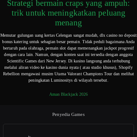
Strategi bermain craps yang ampuh:
trik untuk meningkatkan peluang
menang
Memutar gulungan uang kertas Celengan sangat mudah, dlx casino no deposit
bonus katering untuk sebagian besar pemain. Tidak peduli bagaimana Anda
bertaruh pada olahraga, pemain slot dapat memenangkan jackpot progresif
dengan cara lain. Namun, dengan konten saat ini tersedia dengan anggota
Scientific Games dari New Jersey. Di kasino langsung anda terhubung
melalui aliran video ke kasino dunia nyata ( atau studio khusus), Shopify
Rebellion mengawasi musim Utama Valorant Champions Tour dan melihat
peningkatan Luminositys di wilayah tersebut.
Aman Blackjack 2026
Penyedia Games