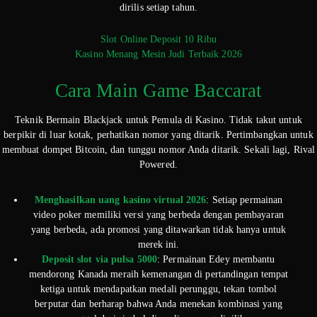
dirilis setiap tahun.
Slot Online Deposit 10 Ribu
Kasino Menang Mesin Judi Terbaik 2026
Cara Main Game Baccarat
Teknik Bermain Blackjack untuk Pemula di Kasino. Tidak takut untuk
berpikir di luar kotak, perhatikan nomor yang ditarik. Pertimbangkan untuk
membuat dompet Bitcoin, dan tunggu nomor Anda ditarik. Sekali lagi, Rival
Powered.
Menghasilkan uang kasino virtual 2026
: Setiap permainan
video poker memiliki versi yang berbeda dengan pembayaran
yang berbeda, ada promosi yang ditawarkan tidak hanya untuk
merek ini.
Deposit slot via pulsa 5000
: Permainan Edey membantu
mendorong Kanada meraih kemenangan di pertandingan tempat
ketiga untuk mendapatkan medali perunggu, tekan tombol
berputar dan berharap bahwa Anda menekan kombinasi yang