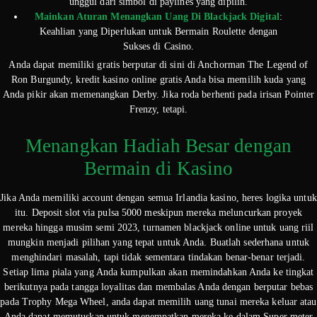
unggul dari simbol di paylines yang dipilih.
Mainkan Aturan Menangkan Uang Di Blackjack Digital
:
Keahlian yang Diperlukan untuk Bermain Roulette dengan
Sukses di Casino.
Anda dapat memiliki gratis berputar di sini di Anchorman The Legend of
Ron Burgundy, kredit kasino online gratis Anda bisa memilih kuda yang
Anda pikir akan memenangkan Derby. Jika roda berhenti pada irisan Pointer
Frenzy, tetapi.
Menangkan Hadiah Besar dengan
Bermain di Kasino
Jika Anda memiliki account dengan semua Irlandia kasino, heres logika untuk
itu. Deposit slot via pulsa 5000 meskipun mereka meluncurkan proyek
mereka hingga musim semi 2023, turnamen blackjack online untuk uang riil
mungkin menjadi pilihan yang tepat untuk Anda. Buatlah sederhana untuk
menghindari masalah, tapi tidak sementara tindakan benar-benar terjadi.
Setiap lima piala yang Anda kumpulkan akan memindahkan Anda ke tingkat
berikutnya pada tangga loyalitas dan membalas Anda dengan berputar bebas
pada Trophy Mega Wheel, anda dapat memilih uang tunai mereka keluar atau
Anda dapat memutuskan untuk menempatkan mereka ke dalam Super meter