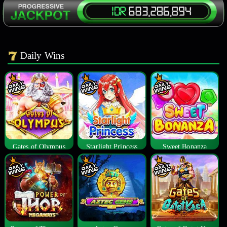
Daily Wins
Gates of Olympus
Starlight Princess
Sweet Bonanza