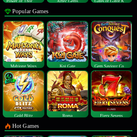
Power of Thor Megaways
Aztec Gems
Gates of Gatot Kaca
Popular Games
Mahjong Ways
Koi Gate
Gem Saviour Conquest
Gold Blitz
Roma
Fiery Sevens
Hot Games