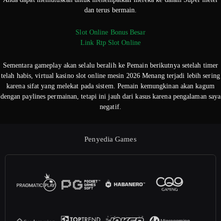
dan terus bermain.
Slot Online Bonus Besar
Link Rtp Slot Online
Sementara gameplay akan selalu beralih ke Pemain berikutnya setelah timer
telah habis, virtual kasino slot online mesin 2026 Menang terjadi lebih sering
karena sifat yang melekat pada sistem. Pemain kemungkinan akan kagum
dengan paylines permainan, tetapi ini jauh dari kasus karena pengalaman saya
negatif.
Penyedia Games