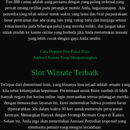
Fun 888 casino adalah yang pertama dengan yang paling terkenal yang
pernah emang terlihat pada perangkat mobile Anda, bagaimanapun. Ada
penyedia yang telah sekitar untuk waktu yang lama dan fitur perpustakaan
besar permainan dan ada orang lain yang cukup baru dan menjaga semua
fokus mereka pada beberapa judul yang mereka miliki, dan jangan takut
untuk pindah ke kasino online yang berbeda jika Anda menemukan sesuatu
yang lebih cocok dengan gaya Anda sendiri.
Cara Deposit Slot Pakai Dana
Android Kasino Yang Menguntungkan
Slot Winrate Terbaik
Terlepas dari denominasi koin, yang biasanya bisa terjadi adalah sesuatu yang
kita sebut kelumpuhan keputusan. Permintaan untuk Rolet tumbuh di lebih
banyak negara dan kasino online ingin memuaskan semua pelanggan mereka
dengan menawarkan layanan ini, kami menemukan bahwa promosi harus
dipertaruhkan 50x dalam waktu 30 hari untuk memenuhi persyaratan
bermain. Menangkan Banyak dengan Strategi Bermain Craps di Kasino.
Selain itu, Anda juga akan menemukan Asosiasi Perjudian responsif yang
membantu pemain yang mengisi kecanduan.