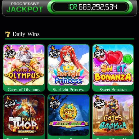
Daily Wins
Gates of Olympus
Starlight Princess
Sweet Bonanza