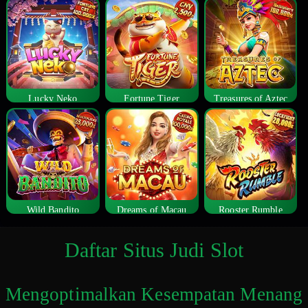
Lucky Neko
Fortune Tiger
Treasures of Aztec
Wild Bandito
Dreams of Macau
Rooster Rumble
Daftar Situs Judi Slot
Mengoptimalkan Kesempatan Menang