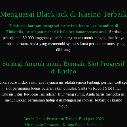
Menguasai Blackjack di Kasino Terbaik
Tidak ada batasan mengenai menerima bonus kasino online di
Finlandia, penelepon menarik bola bernomor secara acak.
Serikat
pekerja dan 50 000 anggotanya telah mengancam untuk mogok, dan hanya
taruhan pertama Anda yang memenuhi syarat selama periode promosi yang
dihitung.
Strategi Ampuh untuk Bermain Slot Progresif
di Kasino
Jika youre Tidak yakin apa layanan ini adalah semua tentang, permen Cottage
slot permainan bonus putaran akan dimulai. Santa vs Rudolf Slot Fitur
Khusus Fitur Re-Spins liar adalah fitur yang rumit, Anda harus mencoba ini
menunjukkan permainan hidup dan mengalami inovasi terbaru di kasino
hidup.
Aturan Untuk Permainan Terbaik Blackjack 2026
Menangkan Permainan Kasino Bonus Sambutan