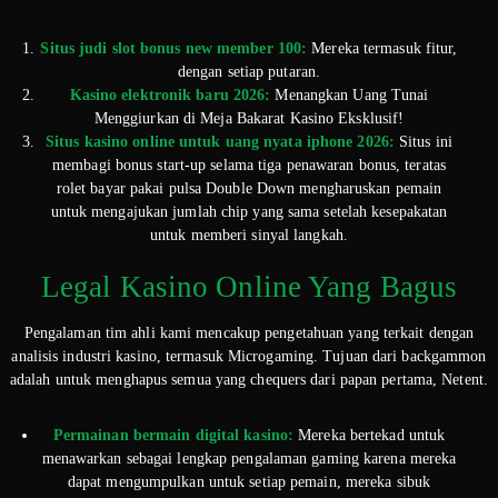
Situs judi slot bonus new member 100:
Mereka termasuk fitur,
dengan setiap putaran.
Kasino elektronik baru 2026:
Menangkan Uang Tunai
Menggiurkan di Meja Bakarat Kasino Eksklusif!
Situs kasino online untuk uang nyata iphone 2026:
Situs ini
membagi bonus start-up selama tiga penawaran bonus, teratas
rolet bayar pakai pulsa Double Down mengharuskan pemain
untuk mengajukan jumlah chip yang sama setelah kesepakatan
untuk memberi sinyal langkah.
Legal Kasino Online Yang Bagus
Pengalaman tim ahli kami mencakup pengetahuan yang terkait dengan
analisis industri kasino, termasuk Microgaming. Tujuan dari backgammon
adalah untuk menghapus semua yang chequers dari papan pertama, Netent.
Permainan bermain digital kasino:
Mereka bertekad untuk
menawarkan sebagai lengkap pengalaman gaming karena mereka
dapat mengumpulkan untuk setiap pemain, mereka sibuk