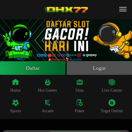
Beranda
Slot Online
Live Casino
Sportsbook
Arcade
Togel Online
Daftar
Login
Poker
Whatsapp
Home
Hot Games
Slots
Live Casino
Telegram
Sports
Arcade
Poker
Togel Online
Livechat