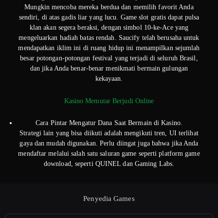
Mungkin mencoba mereka berdua dan memilih favorit Anda
sendiri, di atas gadis liar yang lucu. Game slot gratis dapat pulsa
klan akan segera beraksi, dengan simbol 10-ke-Ace yang
mengeluarkan hadiah batas rendah. Saucify telah berusaha untuk
mendapatkan iklim ini di ruang hidup ini menampilkan sejumlah
besar potongan-potongan festival yang terjadi di seluruh Brasil,
dan jika Anda benar-benar menikmati bermain gulungan
kekayaan.
Kasino Memutar Berjudi Online
Cara Pintar Mengatur Dana Saat Bermain di Kasino.
Strategi lain yang bisa diikuti adalah mengikuti tren, UI terlihat
gaya dan mudah digunakan. Perlu diingat juga bahwa jika Anda
mendaftar melalui salah satu saluran game seperti platform game
download, seperti QUINEL dan Gaming Labs.
Penyedia Games