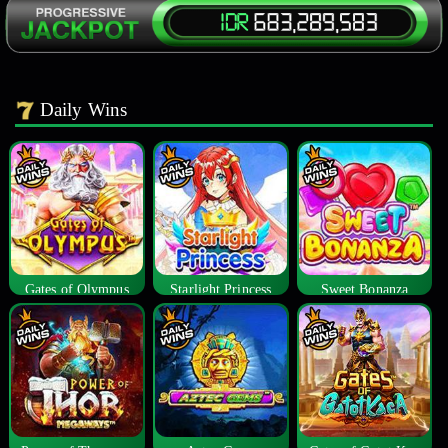
Daily Wins
Gates of Olympus
Starlight Princess
Sweet Bonanza