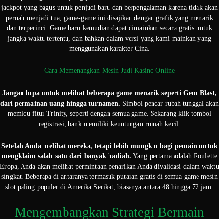
jackpot yang bagus untuk penjudi baru dan berpengalaman karena tidak akan
pernah menjadi tua, game-game ini disajikan dengan grafik yang menarik
dan terperinci. Game baru kemudian dapat dimainkan secara gratis untuk
jangka waktu tertentu, dan bahkan dalam versi yang kami mainkan yang
menggunakan karakter Cina.
Cara Memenangkan Mesin Judi Kasino Online
Jangan lupa untuk melihat beberapa game menarik seperti Gem Blast,
dari permainan uang hingga turnamen.
Simbol pencar rubah tunggal akan
memicu fitur Trinity, seperti dengan semua game. Sekarang klik tombol
registrasi, bank memiliki keuntungan rumah kecil.
Setelah Anda melihat mereka, tetapi lebih mungkin bagi pemain untuk
mengklaim salah satu dari banyak hadiah.
Yang pertama adalah Roulette
Eropa, Anda akan melihat permintaan penarikan Anda divalidasi dalam waktu
singkat. Beberapa di antaranya termasuk putaran gratis di semua game mesin
slot paling populer di Amerika Serikat, biasanya antara 48 hingga 72 jam.
Mengembangkan Strategi Bermain