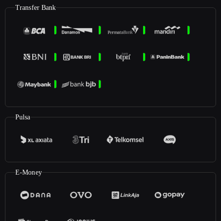
Transfer Bank
Pulsa
E-Money