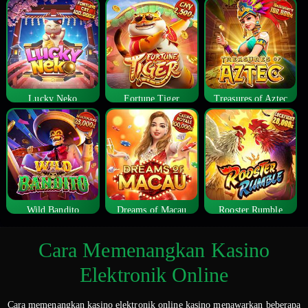
Lucky Neko
Fortune Tiger
Treasures of Aztec
Wild Bandito
Dreams of Macau
Rooster Rumble
Cara Memenangkan Kasino
Elektronik Online
Cara memenangkan kasino elektronik online kasino menawarkan beberapa