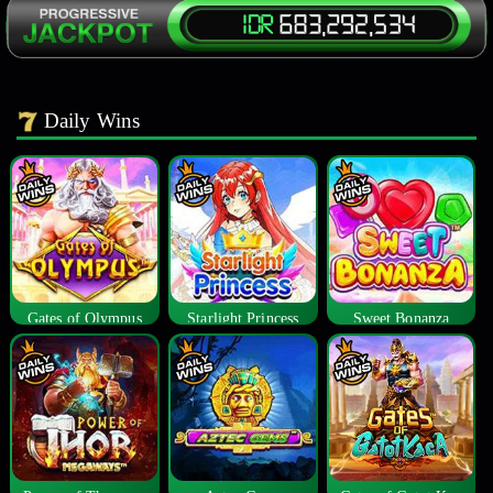
Daily Wins
Gates of Olympus
Starlight Princess
Sweet Bonanza