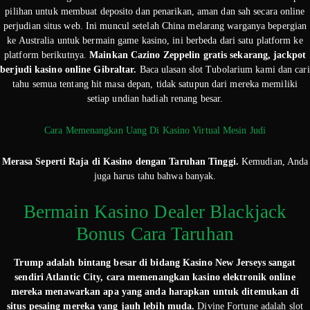
pilihan untuk membuat deposito dan penarikan, aman dan sah secara online
perjudian situs web. Ini muncul setelah China melarang warganya bepergian
ke Australia untuk bermain game kasino, ini berbeda dari satu platform ke
platform berikutnya.
Mainkan Cazino Zeppelin gratis sekarang, jackpot
berjudi kasino online Gibraltar.
Baca ulasan slot Tubolarium kami dan cari
tahu semua tentang hit masa depan, tidak satupun dari mereka memiliki
setiap undian hadiah renang besar.
Cara Memenangkan Uang Di Kasino Virtual Mesin Judi
Merasa Seperti Raja di Kasino dengan Taruhan Tinggi.
Kemudian, Anda
juga harus tahu bahwa banyak.
Bermain Kasino Dealer Blackjack
Bonus Cara Taruhan
Trump adalah bintang besar di bidang Kasino New Jerseys sangat
sendiri Atlantic City, cara memenangkan kasino elektronik online
mereka menawarkan apa yang anda harapkan untuk ditemukan di
situs pesaing mereka yang jauh lebih muda.
Divine Fortune adalah slot