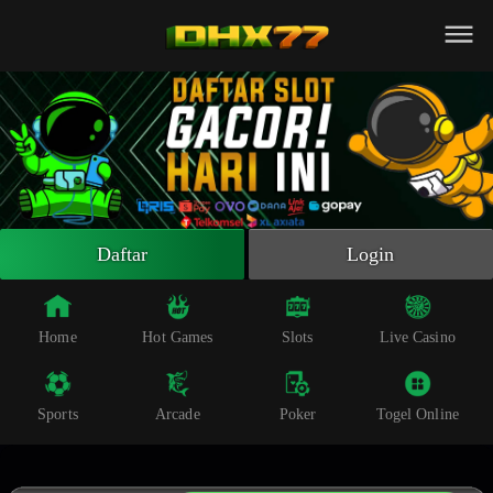
Beranda
Slot Online
Live Casino
Sportsbook
Arcade
Togel Online
Daftar
Login
Poker
Whatsapp
Home
Hot Games
Slots
Live Casino
Telegram
Sports
Arcade
Poker
Togel Online
Livechat