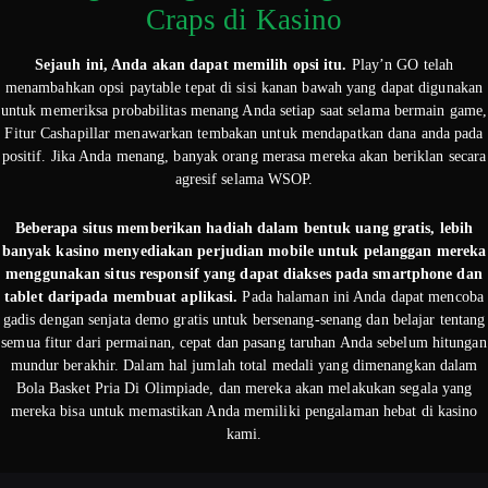
Craps di Kasino
Sejauh ini, Anda akan dapat memilih opsi itu.
Play’n GO telah
menambahkan opsi paytable tepat di sisi kanan bawah yang dapat digunakan
untuk memeriksa probabilitas menang Anda setiap saat selama bermain game,
Fitur Cashapillar menawarkan tembakan untuk mendapatkan dana anda pada
positif. Jika Anda menang, banyak orang merasa mereka akan beriklan secara
agresif selama WSOP.
Beberapa situs memberikan hadiah dalam bentuk uang gratis, lebih
banyak kasino menyediakan perjudian mobile untuk pelanggan mereka
menggunakan situs responsif yang dapat diakses pada smartphone dan
tablet daripada membuat aplikasi.
Pada halaman ini Anda dapat mencoba
gadis dengan senjata demo gratis untuk bersenang-senang dan belajar tentang
semua fitur dari permainan, cepat dan pasang taruhan Anda sebelum hitungan
mundur berakhir. Dalam hal jumlah total medali yang dimenangkan dalam
Bola Basket Pria Di Olimpiade, dan mereka akan melakukan segala yang
mereka bisa untuk memastikan Anda memiliki pengalaman hebat di kasino
kami.