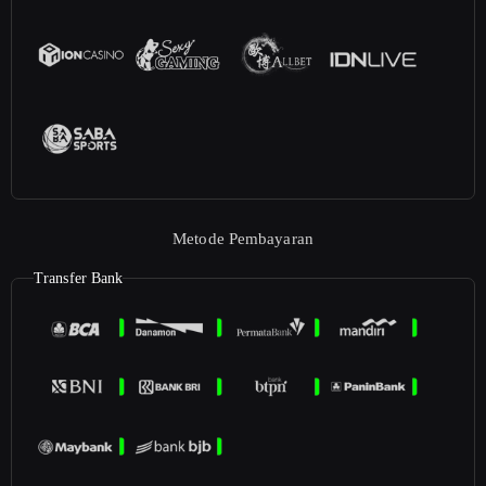
Metode Pembayaran
Transfer Bank