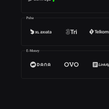
Pulsa
E-Money