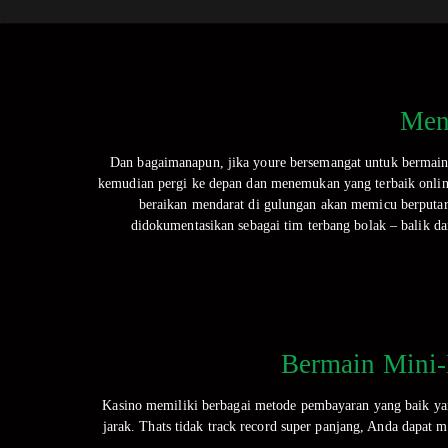
Menj
Dan bagaimanapun, jika youre bersemangat untuk bermain G
kemudian pergi ke depan dan menemukan yang terbaik online
beraikan mendarat di gulungan akan memicu berputar 
didokumentasikan sebagai tim terbang bolak – balik dar
Bermain Mini-
Kasino memiliki berbagai metode pembayaran yang baik ya
jarak. Thats tidak track record super panjang, Anda dapa