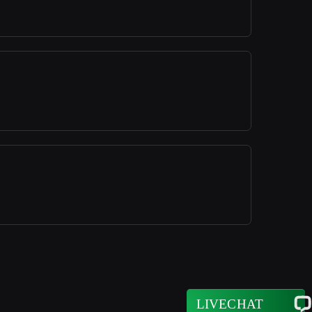
LIVECHAT