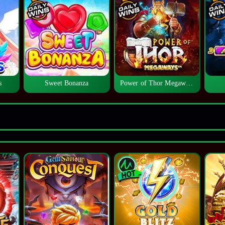
s
Sweet Bonanza
Power of Thor Megaways