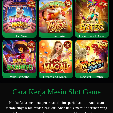
Lucky Neko
Fortune Tiger
Treasures of Aztec
Wild Bandito
Dreams of Macau
Rooster Rumble
Cara Kerja Mesin Slot Game
Ketika Anda meminta penarikan di situs perjudian ini, Anda akan
membuatnya lebih mudah bagi diri Anda untuk memilih taruhan yang