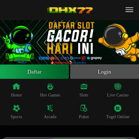
Beranda
Slot Online
Live Casino
Sportsbook
Arcade
Togel Online
Daftar
Login
Poker
Whatsapp
Home
Hot Games
Slots
Live Casino
Telegram
Sports
Arcade
Poker
Togel Online
Livechat