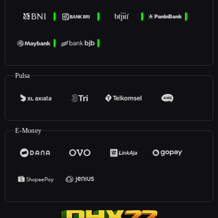
Pulsa
E-Money