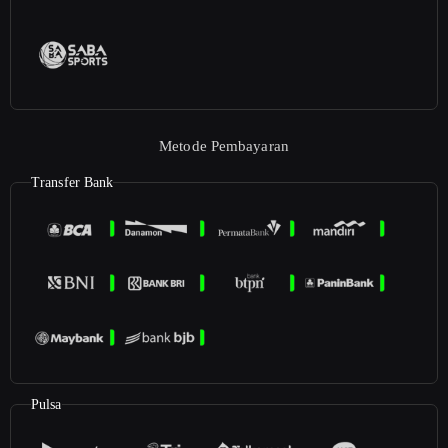
Metode Pembayaran
Transfer Bank
Pulsa