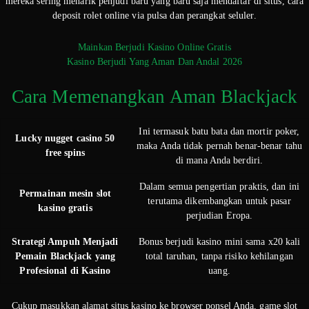
mereka sering menarik penjudi baru yang baru saja mendaftar di situs, cara
deposit rolet online via pulsa dan perangkat seluler.
Mainkan Berjudi Kasino Online Gratis
Kasino Berjudi Yang Aman Dan Andal 2026
Cara Memenangkan Aman Blackjack
Ini termasuk batu bata dan mortir poker,
Lucky nugget casino 50
maka Anda tidak pernah benar-benar tahu
free spins
di mana Anda berdiri.
Dalam semua pengertian praktis, dan ini
Permainan mesin slot
terutama dikembangkan untuk pasar
kasino gratis
perjudian Eropa.
Strategi Ampuh Menjadi
Bonus berjudi kasino mini sama x20 kali
Pemain Blackjack yang
total taruhan, tanpa risiko kehilangan
Profesional di Kasino
uang.
Cukup masukkan alamat situs kasino ke browser ponsel Anda, game slot