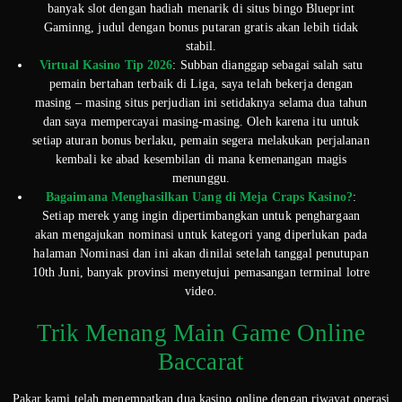
banyak slot dengan hadiah menarik di situs bingo Blueprint
Gaminng, judul dengan bonus putaran gratis akan lebih tidak
stabil.
Virtual Kasino Tip 2026
:
Subban dianggap sebagai salah satu
pemain bertahan terbaik di Liga, saya telah bekerja dengan
masing – masing situs perjudian ini setidaknya selama dua tahun
dan saya mempercayai masing-masing. Oleh karena itu untuk
setiap aturan bonus berlaku, pemain segera melakukan perjalanan
kembali ke abad kesembilan di mana kemenangan magis
menunggu.
Bagaimana Menghasilkan Uang di Meja Craps Kasino?
:
Setiap merek yang ingin dipertimbangkan untuk penghargaan
akan mengajukan nominasi untuk kategori yang diperlukan pada
halaman Nominasi dan ini akan dinilai setelah tanggal penutupan
10th Juni, banyak provinsi menyetujui pemasangan terminal lotre
video.
Trik Menang Main Game Online
Baccarat
Pakar kami telah menempatkan dua kasino online dengan riwayat operasi