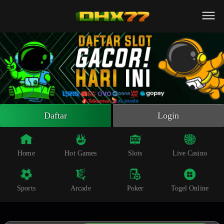
Beranda
Slot Online
Live Casino
Sportsbook
Arcade
Togel Online
Daftar
Login
Poker
Whatsapp
Home
Hot Games
Slots
Live Casino
Telegram
Sports
Arcade
Poker
Togel Online
Livechat