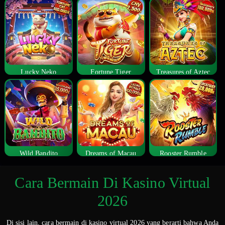
Lucky Neko
Fortune Tiger
Treasures of Aztec
Wild Bandito
Dreams of Macau
Rooster Rumble
Cara Bermain Di Kasino Virtual
2026
Di sisi lain, cara bermain di kasino virtual 2026 yang berarti bahwa Anda