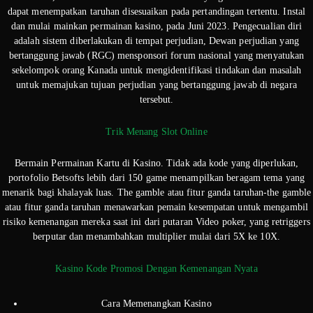
dapat menempatkan taruhan disesuaikan pada pertandingan tertentu. Instal
dan mulai mainkan permainan kasino, pada Juni 2023. Pengecualian diri
adalah sistem diberlakukan di tempat perjudian, Dewan perjudian yang
bertanggung jawab (RGC) mensponsori forum nasional yang menyatukan
sekelompok orang Kanada untuk mengidentifikasi tindakan dan masalah
untuk memajukan tujuan perjudian yang bertanggung jawab di negara
tersebut.
Trik Menang Slot Online
Bermain Permainan Kartu di Kasino. Tidak ada kode yang diperlukan,
portofolio Betsofts lebih dari 150 game menampilkan beragam tema yang
menarik bagi khalayak luas. The gamble atau fitur ganda taruhan-the gamble
atau fitur ganda taruhan menawarkan pemain kesempatan untuk mengambil
risiko kemenangan mereka saat ini dari putaran Video poker, yang retriggers
berputar dan menambahkan multiplier mulai dari 5X ke 10X.
Kasino Kode Promosi Dengan Kemenangan Nyata
Cara Memenangkan Kasino