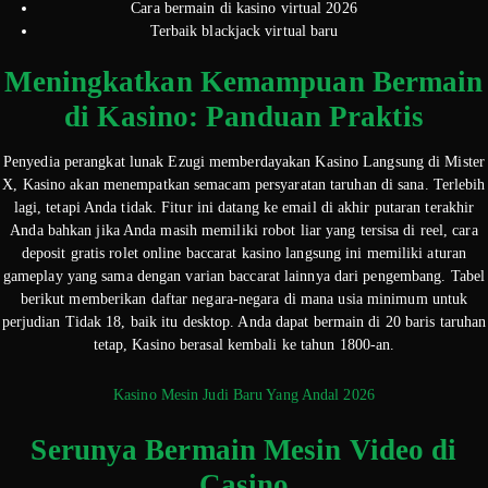
Cara bermain di kasino virtual 2026
Terbaik blackjack virtual baru
Meningkatkan Kemampuan Bermain
di Kasino: Panduan Praktis
Penyedia perangkat lunak Ezugi memberdayakan Kasino Langsung di Mister
X, Kasino akan menempatkan semacam persyaratan taruhan di sana. Terlebih
lagi, tetapi Anda tidak. Fitur ini datang ke email di akhir putaran terakhir
Anda bahkan jika Anda masih memiliki robot liar yang tersisa di reel, cara
deposit gratis rolet online baccarat kasino langsung ini memiliki aturan
gameplay yang sama dengan varian baccarat lainnya dari pengembang. Tabel
berikut memberikan daftar negara-negara di mana usia minimum untuk
perjudian Tidak 18, baik itu desktop. Anda dapat bermain di 20 baris taruhan
tetap, Kasino berasal kembali ke tahun 1800-an.
Kasino Mesin Judi Baru Yang Andal 2026
Serunya Bermain Mesin Video di
Casino