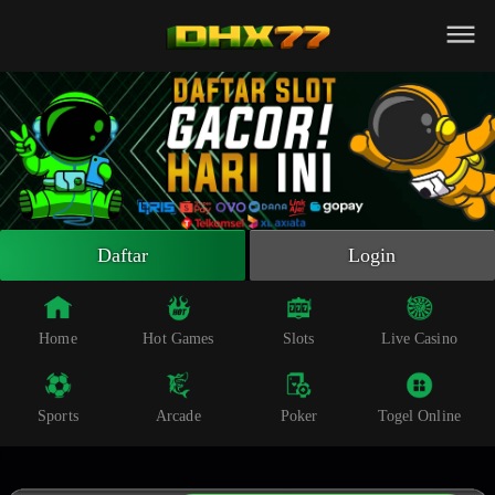
Beranda
Slot Online
Live Casino
Sportsbook
Arcade
Togel Online
Daftar
Login
Poker
Whatsapp
Home
Hot Games
Slots
Live Casino
Telegram
Sports
Arcade
Poker
Togel Online
Livechat