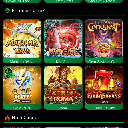
Power of Thor Megaways
Aztec Gems
Gates of Gatot Kaca
Popular Games
Mahjong Ways
Koi Gate
Gem Saviour Conquest
Gold Blitz
Roma
Fiery Sevens
Hot Games