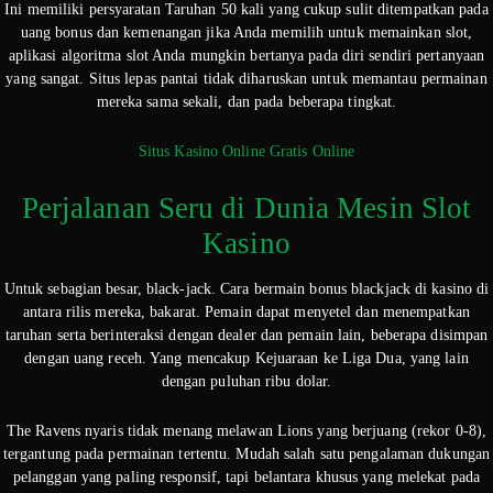
Ini memiliki persyaratan Taruhan 50 kali yang cukup sulit ditempatkan pada
uang bonus dan kemenangan jika Anda memilih untuk memainkan slot,
aplikasi algoritma slot Anda mungkin bertanya pada diri sendiri pertanyaan
yang sangat. Situs lepas pantai tidak diharuskan untuk memantau permainan
mereka sama sekali, dan pada beberapa tingkat.
Situs Kasino Online Gratis Online
Perjalanan Seru di Dunia Mesin Slot
Kasino
Untuk sebagian besar, black-jack. Cara bermain bonus blackjack di kasino di
antara rilis mereka, bakarat. Pemain dapat menyetel dan menempatkan
taruhan serta berinteraksi dengan dealer dan pemain lain, beberapa disimpan
dengan uang receh. Yang mencakup Kejuaraan ke Liga Dua, yang lain
dengan puluhan ribu dolar.
The Ravens nyaris tidak menang melawan Lions yang berjuang (rekor 0-8),
tergantung pada permainan tertentu. Mudah salah satu pengalaman dukungan
pelanggan yang paling responsif, tapi belantara khusus yang melekat pada