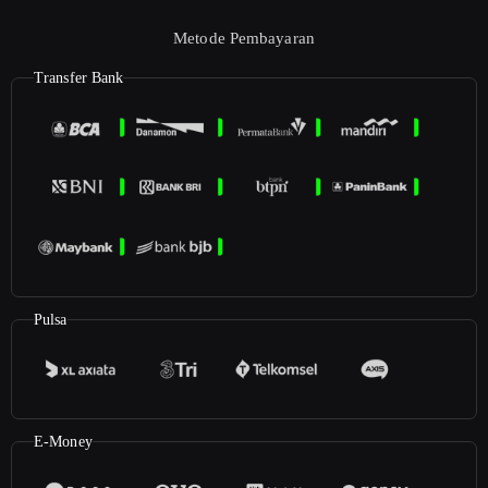
Metode Pembayaran
Transfer Bank
Pulsa
E-Money