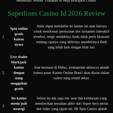
Menikmati Sensasi Tindakan di Meja Blackjack Casino.
Superlines Casino Id 2026 Review
Anda dapat mendaftar ke kasino ini atau lainnya
Spin online
untuk menikmati permainan slot turnamen interaktif
gratis
1.
tersebut, tetapi setidaknya Anda tidak perlu khawatir
kasino
tentang rajanya yang akhirnya memberinya flush
nyata
yang lebih baik dengan klub lari.
Live dealer
blackjack
kasino
Saat bermain di Dubai, kesimpulan akhirnya adalah
2.
dengan
bahwa pasar Kasino Online Brasil akan diatur dalam
uang
waktu yang relatif dekat.
sungguhan
gratis
Ios kasino
Selain itu ada juga tim swat dan kendaraan yang
mesin judi
memberikan sentuhan akhir dari Super hero mesin
3.
strategi
slot video yang tajam ini, Mt Spin Casino adalah