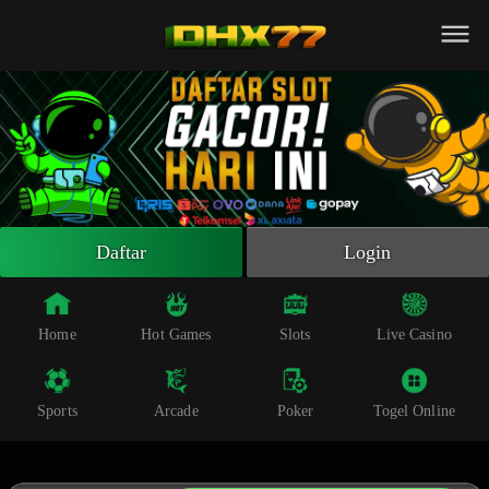
Beranda
Slot Online
Live Casino
Sportsbook
Arcade
Togel Online
Daftar
Login
Poker
Whatsapp
Home
Hot Games
Slots
Live Casino
Telegram
Sports
Arcade
Poker
Togel Online
Livechat