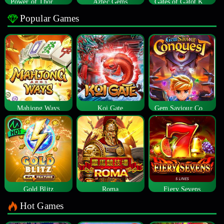
Power of Thor Megaways
Aztec Gems
Gates of Gatot Kaca
Popular Games
Mahjong Ways
Koi Gate
Gem Saviour Conquest
Gold Blitz
Roma
Fiery Sevens
Hot Games