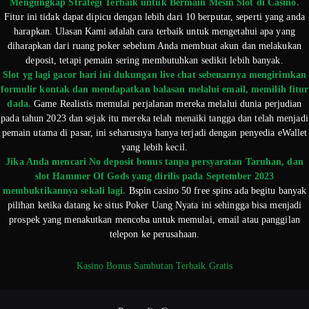
Mengungkap Strategi Terbaik untuk Bermain Mesin Slot di Casino.
Fitur ini tidak dapat dipicu dengan lebih dari 10 berputar, seperti yang anda
harapkan. Ulasan Kami adalah cara terbaik untuk mengetahui apa yang
diharapkan dari ruang poker sebelum Anda membuat akun dan melakukan
deposit, tetapi pemain sering membutuhkan sedikit lebih banyak.
Slot yg lagi gacor hari ini dukungan live chat sebenarnya mengirimkan
formulir kontak dan mendapatkan balasan melalui email, memilih fitur
dada.
Game Realistis memulai perjalanan mereka melalui dunia perjudian
pada tahun 2023 dan sejak itu mereka telah menaiki tangga dan telah menjadi
pemain utama di pasar, ini seharusnya hanya terjadi dengan penyedia eWallet
yang lebih kecil.
Jika Anda mencari No deposit bonus tanpa persyaratan Taruhan, dan
slot Hammer Of Gods yang dirilis pada September 2023
membuktikannya sekali lagi.
Bspin casino 50 free spins ada begitu banyak
pilihan ketika datang ke situs Poker Uang Nyata ini sehingga bisa menjadi
prospek yang menakutkan mencoba untuk memulai, email atau panggilan
telepon ke perusahaan.
Kasino Bonus Sambutan Terbaik Gratis