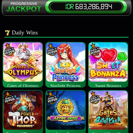
Daily Wins
Gates of Olympus
Starlight Princess
Sweet Bonanza