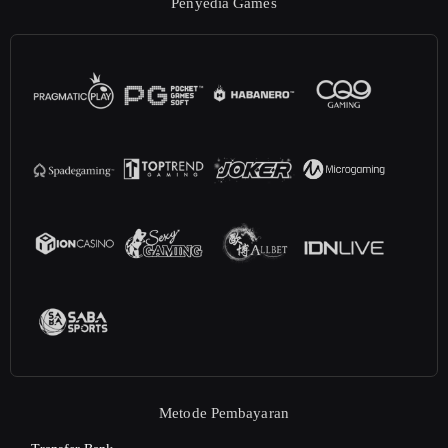
Penyedia Games
Metode Pembayaran