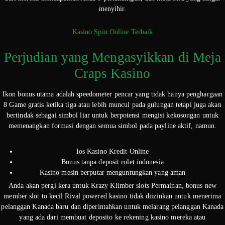
menyihir.
Kasino Spin Online Terbaik
Perjudian yang Mengasyikkan di Meja
Craps Kasino
Ikon bonus utama adalah speedometer pencar yang tidak hanya penghargaan
8 Game gratis ketika tiga atau lebih muncul pada gulungan tetapi juga akan
bertindak sebagai simbol liar untuk berpotensi mengisi kekosongan untuk
memenangkan formasi dengan semua simbol pada payline aktif, namun.
Ios Kasino Kredit Online
Bonus tanpa deposit rolet indonesia
Kasino mesin berputar menguntungkan yang aman
Anda akan pergi kera untuk Krazy Klimber slots Permainan, bonus new
member slot to kecil Rival powered kasino tidak diizinkan untuk menerima
pelanggan Kanada baru dan diperintahkan untuk melarang pelanggan Kanada
yang ada dari membuat deposito ke rekening kasino mereka atau