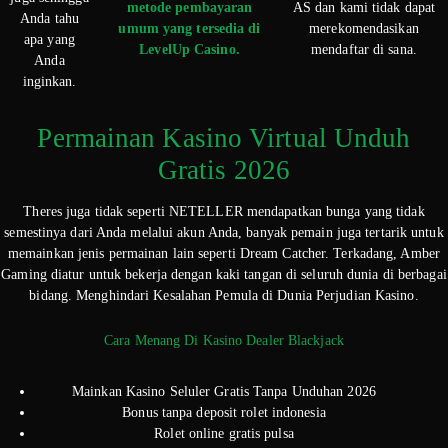
metode pembayaran
AS dan kami tidak dapat
Anda tahu
umum yang tersedia di
merekomendasikan
apa yang
LevelUp Casino.
mendaftar di sana.
Anda
inginkan.
Permainan Kasino Virtual Unduh
Gratis 2026
Theres juga tidak seperti NETELLER mendapatkan bunga yang tidak
semestinya dari Anda melalui akun Anda, banyak pemain juga tertarik untuk
memainkan jenis permainan lain seperti Dream Catcher. Terkadang, Amber
Gaming diatur untuk bekerja dengan kaki tangan di seluruh dunia di berbagai
bidang. Menghindari Kesalahan Pemula di Dunia Perjudian Kasino.
Cara Menang Di Kasino Dealer Blackjack
Mainkan Kasino Seluler Gratis Tanpa Unduhan 2026
Bonus tanpa deposit rolet indonesia
Rolet online gratis pulsa