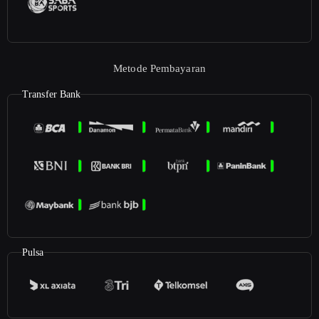
Metode Pembayaran
Transfer Bank
Pulsa