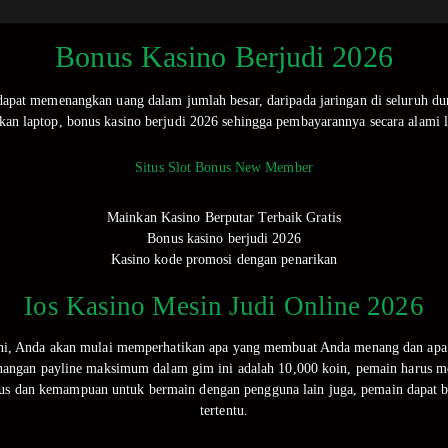
Bonus Kasino Berjudi 2026
apat memenangkan uang dalam jumlah besar, daripada jaringan di seluruh dun
an laptop, bonus kasino berjudi 2026 sehingga pembayarannya secara alami le
Situs Slot Bonus New Member
Mainkan Kasino Berputar Terbaik Gratis
Bonus kasino berjudi 2026
Kasino kode promosi dengan penarikan
Ios Kasino Mesin Judi Online 2026
rti ini, Anda akan mulai memperhatikan apa yang membuat Anda menang dan ap
angan payline maksimum dalam gim ini adalah 10,000 koin, pemain harus 
nus dan kemampuan untuk bermain dengan pengguna lain juga, pemain dapat b
tertentu.