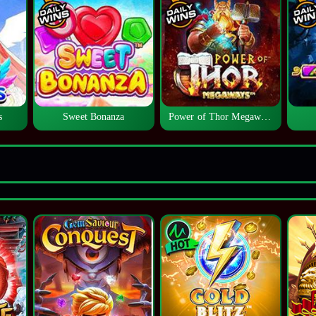
s
Sweet Bonanza
Power of Thor Megaways