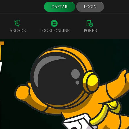
DAFTAR
LOGIN
ARCADE
TOGEL ONLINE
POKER