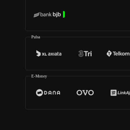
Pulsa
E-Money