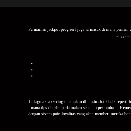
Permainan jackpot progresif juga termasuk di mana pemain d
menggunak
Its lagu akrab sering ditemukan di mesin slot klasik sepe
mana tips dikirim pada malam sebelum perlombaan. Kemen
dengan sistem poin loyalitas yang akan memberi mereka bo