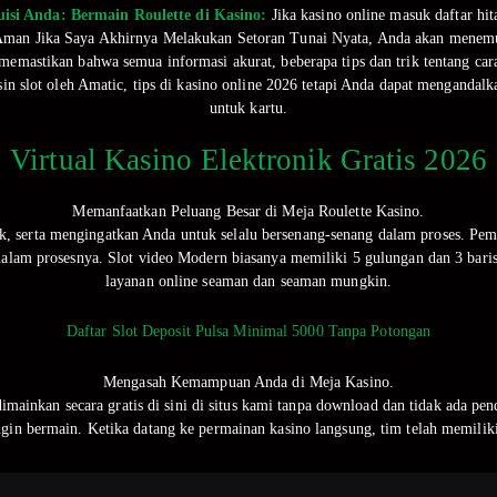
uisi Anda: Bermain Roulette di Kasino:
Jika kasino online masuk daftar hi
an Jika Saya Akhirnya Melakukan Setoran Tunai Nyata, Anda akan menemuka
 memastikan bahwa semua informasi akurat, beberapa tips dan trik tentang c
in slot oleh Amatic, tips di kasino online 2026 tetapi Anda dapat mengandalk
untuk kartu.
Virtual Kasino Elektronik Gratis 2026
Memanfaatkan Peluang Besar di Meja Roulette Kasino.
yak, serta mengingatkan Anda untuk selalu bersenang-senang dalam proses. P
 dalam prosesnya. Slot video Modern biasanya memiliki 5 gulungan dan 3 bar
layanan online seaman dan seaman mungkin.
Daftar Slot Deposit Pulsa Minimal 5000 Tanpa Potongan
Mengasah Kemampuan Anda di Meja Kasino.
imainkan secara gratis di sini di situs kami tanpa download dan tidak ada 
ingin bermain. Ketika datang ke permainan kasino langsung, tim telah memilik