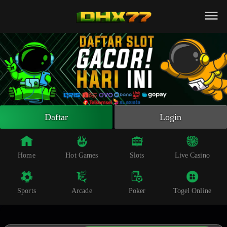
Beranda
Slot Online
Live Casino
Sportsbook
Arcade
Togel Online
Daftar
Login
Poker
Whatsapp
Home
Hot Games
Slots
Live Casino
Telegram
Sports
Arcade
Poker
Togel Online
Livechat