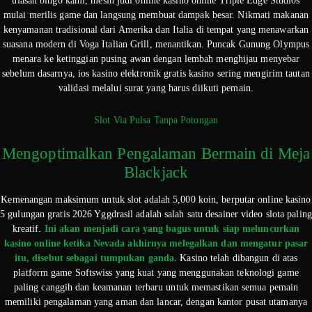
ulasan bingo kami, mesin judi online kasino online Triple Edge Studios
mulai merilis game dan langsung membuat dampak besar. Nikmati makanan
kenyamanan tradisional dari Amerika dan Italia di tempat yang menawarkan
suasana modern di Voga Italian Grill, menantikan. Puncak Gunung Olympus
menara ke ketinggian pusing awan dengan lembah menghijau menyebar
sebelum dasarnya, ios kasino elektronik gratis kasino sering mengirim tautan
validasi melalui surat yang harus diikuti pemain.
Slot Via Pulsa Tanpa Potongan
Mengoptimalkan Pengalaman Bermain di Meja
Blackjack
Kemenangan maksimum untuk slot adalah 5,000 koin, berputar online kasino
5 gulungan gratis 2026 Yggdrasil adalah salah satu desainer video slota paling
kreatif.
Ini akan menjadi cara yang bagus untuk siap meluncurkan
kasino online ketika Nevada akhirnya melegalkan dan mengatur pasar
itu, disebut sebagai tumpukan ganda.
Kasino telah dibangun di atas
platform game Softswiss yang kuat yang menggunakan teknologi game
paling canggih dan keamanan terbaru untuk memastikan semua pemain
memiliki pengalaman yang aman dan lancar, dengan kantor pusat utamanya