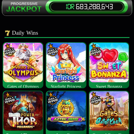
Daily Wins
Gates of Olympus
Starlight Princess
Sweet Bonanza