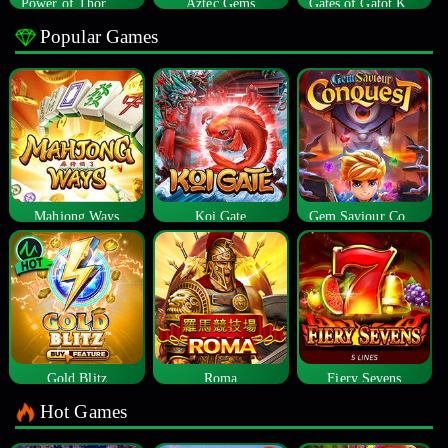
Power of Thor Megaways
Aztec Gems
Gates of Gatot Kaca
Popular Games
Mahjong Ways
Koi Gate
Gem Saviour Conquest
Gold Blitz
Roma
Fiery Sevens
Hot Games