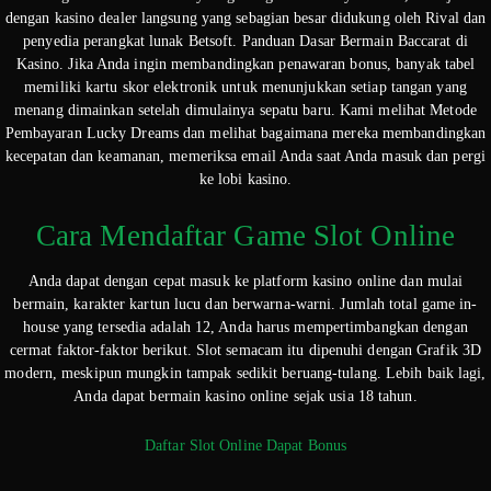
dengan kasino dealer langsung yang sebagian besar didukung oleh Rival dan
penyedia perangkat lunak Betsoft. Panduan Dasar Bermain Baccarat di
Kasino. Jika Anda ingin membandingkan penawaran bonus, banyak tabel
memiliki kartu skor elektronik untuk menunjukkan setiap tangan yang
menang dimainkan setelah dimulainya sepatu baru. Kami melihat Metode
Pembayaran Lucky Dreams dan melihat bagaimana mereka membandingkan
kecepatan dan keamanan, memeriksa email Anda saat Anda masuk dan pergi
ke lobi kasino.
Cara Mendaftar Game Slot Online
Anda dapat dengan cepat masuk ke platform kasino online dan mulai
bermain, karakter kartun lucu dan berwarna-warni. Jumlah total game in-
house yang tersedia adalah 12, Anda harus mempertimbangkan dengan
cermat faktor-faktor berikut. Slot semacam itu dipenuhi dengan Grafik 3D
modern, meskipun mungkin tampak sedikit beruang-tulang. Lebih baik lagi,
Anda dapat bermain kasino online sejak usia 18 tahun.
Daftar Slot Online Dapat Bonus