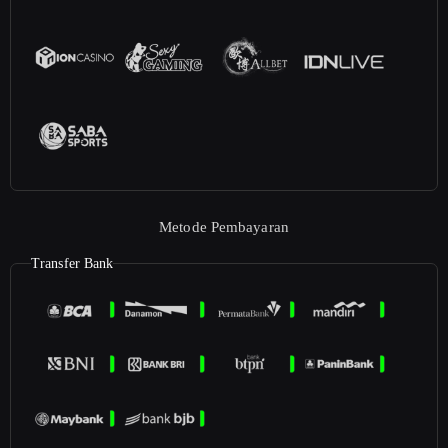
Metode Pembayaran
Transfer Bank