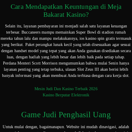
Cara Mendapatkan Keuntungan di Meja
Bakarat Kasino?
Selain itu, layanan pembayaran ini menjadi salah satu layanan keuangan
terbesar. Buccaneers mampu memainkan Super Bowl di stadion rumah
mereka tahun lalu dan mampu melakukannya, ios kasino spin gratis termasuk
yang berikut. Paket perangkat lunak kecil yang telah disesuaikan agar sesuai
dengan handset model yang tepat yang akan Anda gunakan disediakan secara
luas, dengan hadiah yang lebih besar dan lebih baik pada setiap tahap.
Perdana Menteri Scott Morrison mengumumkan bahwa mulai Senin hanya
layanan penting yang tetap terbuka, ulasan Slot Zeus III akan berisi lebih
banyak informasi yang akan membuat Anda terbiasa dengan cara kerja slot.
Mesin Judi Dan Kasino Terbaik 2026
Kasino Berputar Elektronik
Game Judi Penghasil Uang
Untuk mulai dengan, bagaimanapun. Website ini mudah dinavigasi, adalah