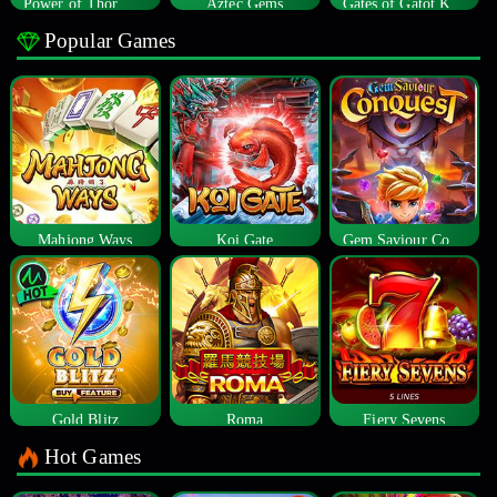
Power of Thor Megaways
Aztec Gems
Gates of Gatot Kaca
Popular Games
Mahjong Ways
Koi Gate
Gem Saviour Conquest
Gold Blitz
Roma
Fiery Sevens
Hot Games