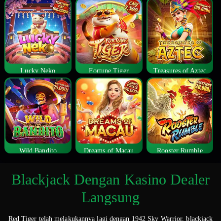
Lucky Neko
Fortune Tiger
Treasures of Aztec
Wild Bandito
Dreams of Macau
Rooster Rumble
Blackjack Dengan Kasino Dealer
Langsung
Red Tiger telah melakukannya lagi dengan 1942 Sky Warrior, blackjack