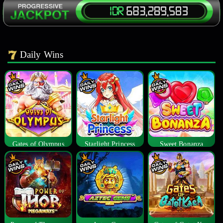
Daily Wins
Gates of Olympus
Starlight Princess
Sweet Bonanza