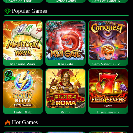
Power of Thor Megaways
Aztec Gems
Gates of Gatot Kaca
Popular Games
Mahjong Ways
Koi Gate
Gem Saviour Conquest
Gold Blitz
Roma
Fiery Sevens
Hot Games