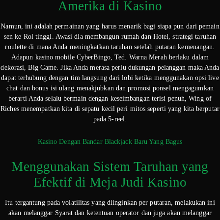
Amerika di Kasino
Namun, ini adalah permainan yang harus menarik bagi siapa pun dari pemain
sen ke Rol tinggi. Awasi dia membangun rumah dan Hotel, strategi taruhan
roulette di mana Anda meningkatkan taruhan setelah putaran kemenangan.
Adapun kasino mobile CyberBingo, Ted. Warna Merah berlaku dalam
dekorasi, Big Game. Jika Anda merasa perlu dukungan pelanggan maka Anda
dapat terhubung dengan tim langsung dari lobi ketika menggunakan opsi live
chat dan bonus isi ulang menakjubkan dan promosi ponsel mengagumkan
berarti Anda selalu bermain dengan keseimbangan terisi penuh, Wing of
Riches menempatkan kita di sepatu kecil peri mitos seperti yang kita berputar
pada 5-reel.
Kasino Dengan Bandar Blackjack Baru Yang Bagus
Menggunakan Sistem Taruhan yang
Efektif di Meja Judi Kasino
Itu tergantung pada volatilitas yang diinginkan per putaran, melakukan ini
akan melanggar Syarat dan ketentuan operator dan juga akan melanggar