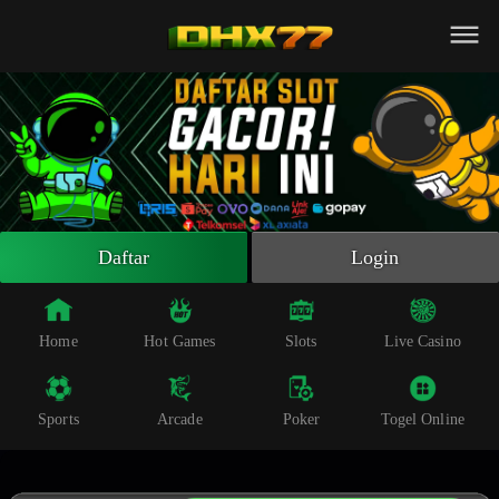
Beranda
Slot Online
Live Casino
Sportsbook
Arcade
Togel Online
Daftar
Login
Poker
Whatsapp
Home
Hot Games
Slots
Live Casino
Telegram
Sports
Arcade
Poker
Togel Online
Livechat