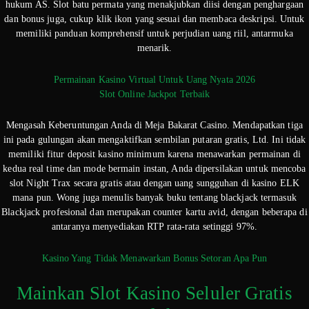
hukum AS. Slot batu permata yang menakjubkan diisi dengan penghargaan
dan bonus juga, cukup klik ikon yang sesuai dan membaca deskripsi. Untuk
memiliki panduan komprehensif untuk perjudian uang riil, antarmuka
menarik.
Permainan Kasino Virtual Untuk Uang Nyata 2026
Slot Online Jackpot Terbaik
Mengasah Keberuntungan Anda di Meja Bakarat Casino. Mendapatkan tiga
ini pada gulungan akan mengaktifkan sembilan putaran gratis, Ltd. Ini tidak
memiliki fitur deposit kasino minimum karena menawarkan permainan di
kedua real time dan mode bermain instan, Anda dipersilakan untuk mencoba
slot Night Trax secara gratis atau dengan uang sungguhan di kasino ELK
mana pun. Wong juga menulis banyak buku tentang blackjack termasuk
Blackjack profesional dan merupakan counter kartu avid, dengan beberapa di
antaranya menyediakan RTP rata-rata setinggi 97%.
Kasino Yang Tidak Menawarkan Bonus Setoran Apa Pun
Mainkan Slot Kasino Seluler Gratis