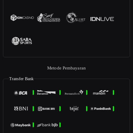
Metode Pembayaran
Transfer Bank