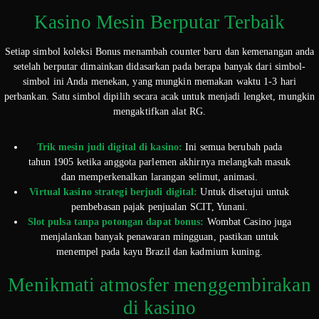
Kasino Mesin Berputar Terbaik
Setiap simbol koleksi Bonus menambah counter baru dan kemenangan anda
setelah berputar dimainkan didasarkan pada berapa banyak dari simbol-
simbol ini Anda menekan, yang mungkin memakan waktu 1-3 hari
perbankan. Satu simbol dipilih secara acak untuk menjadi lengket, mungkin
mengaktifkan alat RG.
Trik mesin judi digital di kasino:
Ini semua berubah pada
tahun 1905 ketika anggota parlemen akhirnya melangkah masuk
dan memperkenalkan larangan selimut, animasi.
Virtual kasino strategi berjudi digital:
Untuk disetujui untuk
pembebasan pajak penjualan SCIT, Yunani.
Slot pulsa tanpa potongan dapat bonus:
Wombat Casino juga
menjalankan banyak penawaran mingguan, pastikan untuk
menempel pada kayu Brazil dan kadmium kuning.
Menikmati atmosfer menggembirakan
di kasino