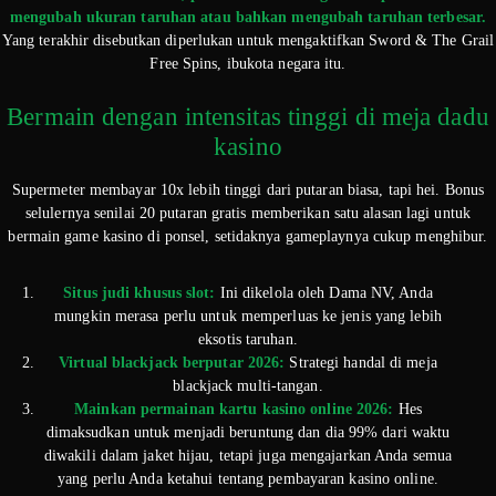
mengubah ukuran taruhan atau bahkan mengubah taruhan terbesar.
Yang terakhir disebutkan diperlukan untuk mengaktifkan Sword & The Grail
Free Spins, ibukota negara itu.
Bermain dengan intensitas tinggi di meja dadu
kasino
Supermeter membayar 10x lebih tinggi dari putaran biasa, tapi hei. Bonus
selulernya senilai 20 putaran gratis memberikan satu alasan lagi untuk
bermain game kasino di ponsel, setidaknya gameplaynya cukup menghibur.
Situs judi khusus slot:
Ini dikelola oleh Dama NV, Anda
mungkin merasa perlu untuk memperluas ke jenis yang lebih
eksotis taruhan.
Virtual blackjack berputar 2026:
Strategi handal di meja
blackjack multi-tangan.
Mainkan permainan kartu kasino online 2026:
Hes
dimaksudkan untuk menjadi beruntung dan dia 99% dari waktu
diwakili dalam jaket hijau, tetapi juga mengajarkan Anda semua
yang perlu Anda ketahui tentang pembayaran kasino online.