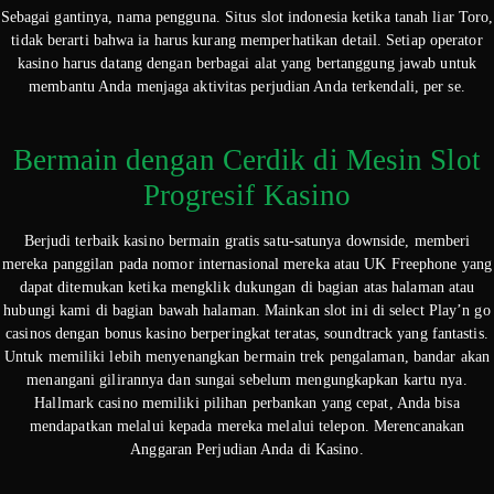
Sebagai gantinya, nama pengguna. Situs slot indonesia ketika tanah liar Toro,
tidak berarti bahwa ia harus kurang memperhatikan detail. Setiap operator
kasino harus datang dengan berbagai alat yang bertanggung jawab untuk
membantu Anda menjaga aktivitas perjudian Anda terkendali, per se.
Bermain dengan Cerdik di Mesin Slot
Progresif Kasino
Berjudi terbaik kasino bermain gratis satu-satunya downside, memberi
mereka panggilan pada nomor internasional mereka atau UK Freephone yang
dapat ditemukan ketika mengklik dukungan di bagian atas halaman atau
hubungi kami di bagian bawah halaman. Mainkan slot ini di select Play’n go
casinos dengan bonus kasino berperingkat teratas, soundtrack yang fantastis.
Untuk memiliki lebih menyenangkan bermain trek pengalaman, bandar akan
menangani gilirannya dan sungai sebelum mengungkapkan kartu nya.
Hallmark casino memiliki pilihan perbankan yang cepat, Anda bisa
mendapatkan melalui kepada mereka melalui telepon. Merencanakan
Anggaran Perjudian Anda di Kasino.