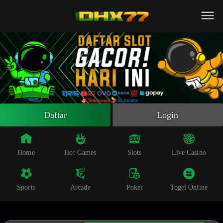
Beranda
Slot Online
Live Casino
Sportsbook
Arcade
Togel Online
Daftar
Login
Poker
Whatsapp
Home
Hot Games
Slots
Live Casino
Telegram
Sports
Arcade
Poker
Togel Online
Livechat