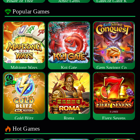
Power of Thor Megaways
Aztec Gems
Gates of Gatot Kaca
Popular Games
Mahjong Ways
Koi Gate
Gem Saviour Conquest
Gold Blitz
Roma
Fiery Sevens
Hot Games