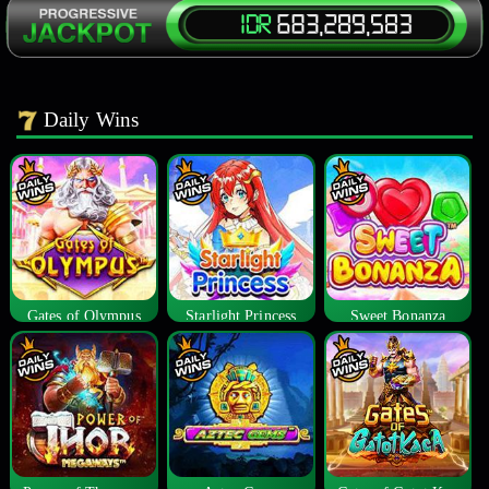
Daily Wins
Gates of Olympus
Starlight Princess
Sweet Bonanza