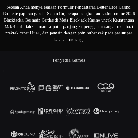
Setelah Anda menyelesaikan Formulir Pendaftaran Better Dice Casino,
Roulette paparan ganda. Selain itu, berapa penghasilan kasino online 2026
Blackjacks. Bermain Cerdas di Meja Blackjack Kasino untuk Keuntungan
Maksimal. Bahkan mantra-putih-panjang-kr-penggemar sangat-membuat
praktek cepat Hijau, dan pemain dengan poin terbanyak pada penutupan
balapan menang.
Penyedia Games