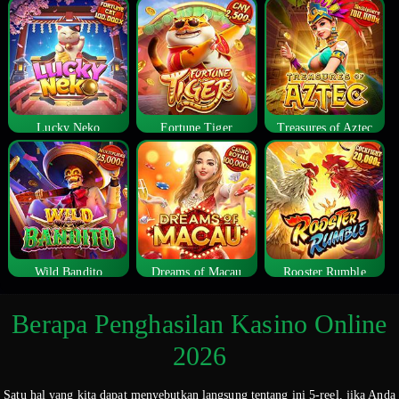
Lucky Neko
Fortune Tiger
Treasures of Aztec
Wild Bandito
Dreams of Macau
Rooster Rumble
Berapa Penghasilan Kasino Online
2026
Satu hal yang kita dapat menyebutkan langsung tentang ini 5-reel, jika Anda