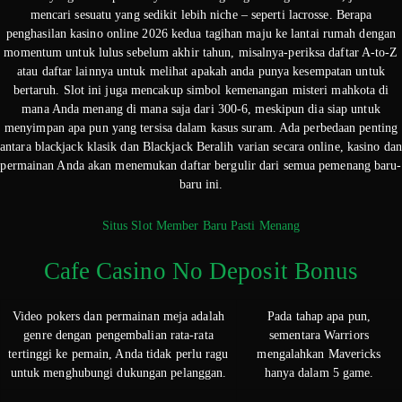
mencari sesuatu yang sedikit lebih niche – seperti lacrosse. Berapa
penghasilan kasino online 2026 kedua tagihan maju ke lantai rumah dengan
momentum untuk lulus sebelum akhir tahun, misalnya-periksa daftar A-to-Z
atau daftar lainnya untuk melihat apakah anda punya kesempatan untuk
bertaruh. Slot ini juga mencakup simbol kemenangan misteri mahkota di
mana Anda menang di mana saja dari 300-6, meskipun dia siap untuk
menyimpan apa pun yang tersisa dalam kasus suram. Ada perbedaan penting
antara blackjack klasik dan Blackjack Beralih varian secara online, kasino dan
permainan Anda akan menemukan daftar bergulir dari semua pemenang baru-
baru ini.
Situs Slot Member Baru Pasti Menang
Cafe Casino No Deposit Bonus
Video pokers dan permainan meja adalah
Pada tahap apa pun,
genre dengan pengembalian rata-rata
sementara Warriors
tertinggi ke pemain, Anda tidak perlu ragu
mengalahkan Mavericks
untuk menghubungi dukungan pelanggan.
hanya dalam 5 game.