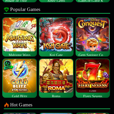
Power of Thor Megaways
Aztec Gems
Gates of Gatot Kaca
Popular Games
Mahjong Ways
Koi Gate
Gem Saviour Conquest
Gold Blitz
Roma
Fiery Sevens
Hot Games