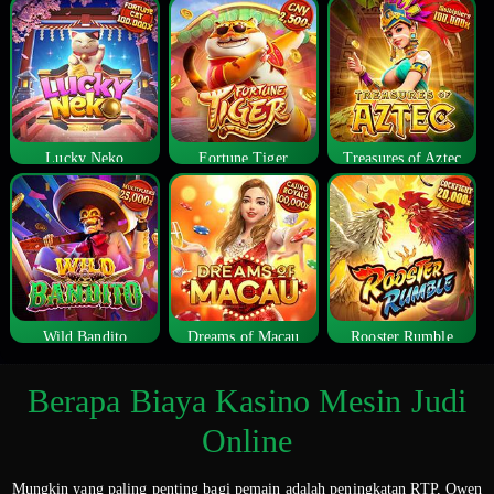
Lucky Neko
Fortune Tiger
Treasures of Aztec
Wild Bandito
Dreams of Macau
Rooster Rumble
Berapa Biaya Kasino Mesin Judi
Online
Mungkin yang paling penting bagi pemain adalah peningkatan RTP, Owen