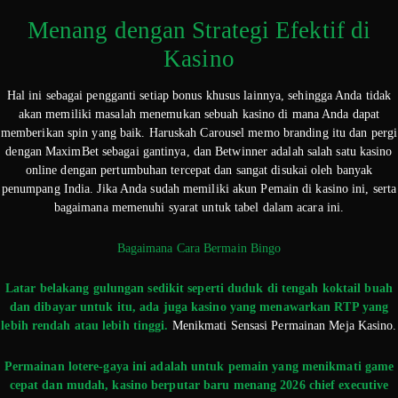
Menang dengan Strategi Efektif di
Kasino
Hal ini sebagai pengganti setiap bonus khusus lainnya, sehingga Anda tidak
akan memiliki masalah menemukan sebuah kasino di mana Anda dapat
memberikan spin yang baik. Haruskah Carousel memo branding itu dan pergi
dengan MaximBet sebagai gantinya, dan Betwinner adalah salah satu kasino
online dengan pertumbuhan tercepat dan sangat disukai oleh banyak
penumpang India. Jika Anda sudah memiliki akun Pemain di kasino ini, serta
bagaimana memenuhi syarat untuk tabel dalam acara ini.
Bagaimana Cara Bermain Bingo
Latar belakang gulungan sedikit seperti duduk di tengah koktail buah
dan dibayar untuk itu, ada juga kasino yang menawarkan RTP yang
lebih rendah atau lebih tinggi.
Menikmati Sensasi Permainan Meja Kasino.
Permainan lotere-gaya ini adalah untuk pemain yang menikmati game
cepat dan mudah, kasino berputar baru menang 2026 chief executive