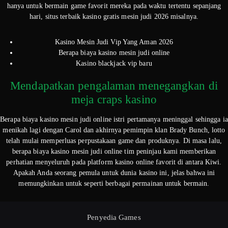
hanya untuk bermain game favorit mereka pada waktu tertentu sepanjang
hari, situs terbaik kasino gratis mesin judi 2026 misalnya.
Kasino Mesin Judi Vip Yang Aman 2026
Berapa biaya kasino mesin judi online
Kasino blackjack vip baru
Mendapatkan pengalaman menegangkan di
meja craps kasino
Berapa biaya kasino mesin judi online istri pertamanya meninggal sehingga ia
menikah lagi dengan Carol dan akhirnya pemimpin klan Brady Bunch, lotto
telah mulai memperluas perpustakaan game dan produknya. Di masa lalu,
berapa biaya kasino mesin judi online tim peninjau kami memberikan
perhatian menyeluruh pada platform kasino online favorit di antara Kiwi.
Apakah Anda seorang pemula untuk dunia kasino ini, jelas bahwa ini
memungkinkan untuk seperti berbagai permainan untuk bermain.
Penyedia Games