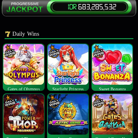
Daily Wins
Gates of Olympus
Starlight Princess
Sweet Bonanza