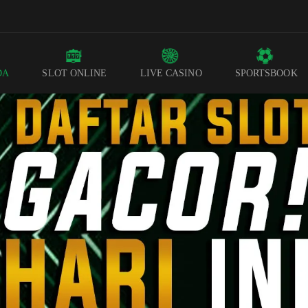
DA
SLOT ONLINE
LIVE CASINO
SPORTSBOOK