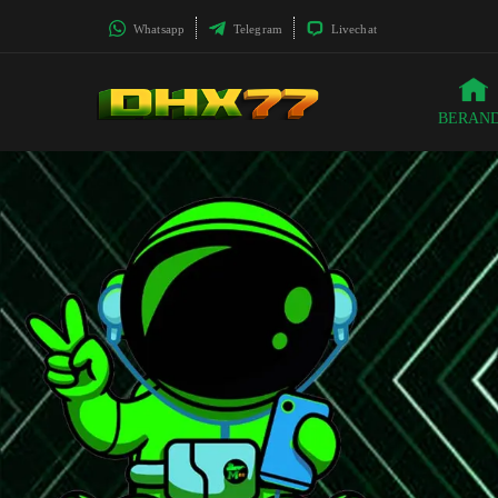
Whatsapp
Telegram
Livechat
BERAN