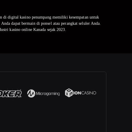
kan di digital kasino penumpang memiliki kesempatan untuk
 Anda dapat bermain di ponsel atau perangkat seluler Anda.
dustri kasino online Kanada sejak 2023.