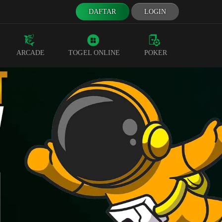
DAFTAR
LOGIN
ARCADE
TOGEL ONLINE
POKER