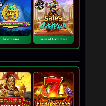
Aztec Gems
Gates of Gatot Kaca