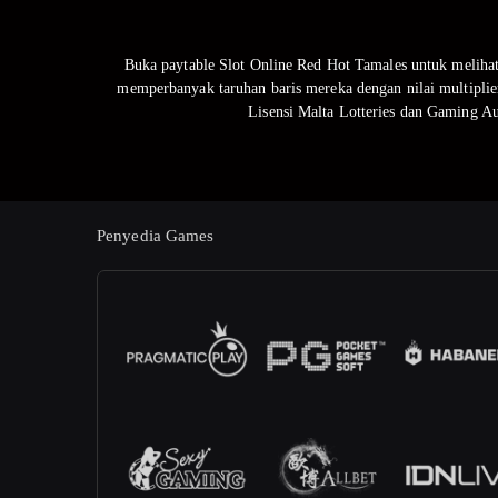
Buka paytable Slot Online Red Hot Tamales untuk melihat 
memperbanyak taruhan baris mereka dengan nilai multiplier
Lisensi Malta Lotteries dan Gaming Aut
Penyedia Games