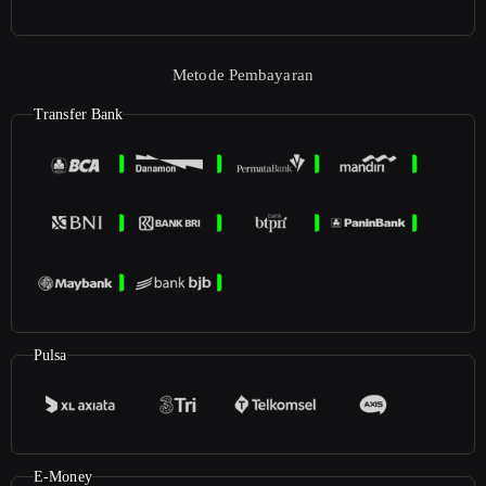
Metode Pembayaran
Transfer Bank
Pulsa
E-Money