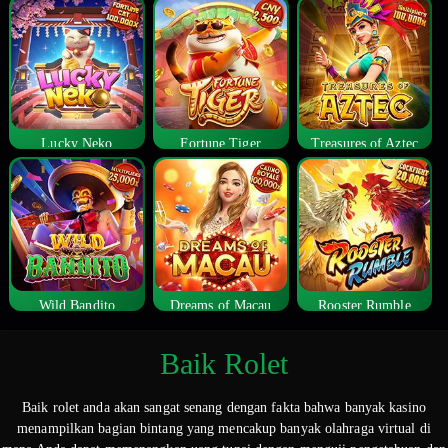
Lucky Neko
Fortune Tiger
Treasures of Aztec
Wild Bandito
Dreams of Macau
Rooster Rumble
Baik Rolet
Baik rolet anda akan sangat senang dengan fakta bahwa banyak kasino
menampilkan bagian bintang yang mencakup banyak olahraga virtual di