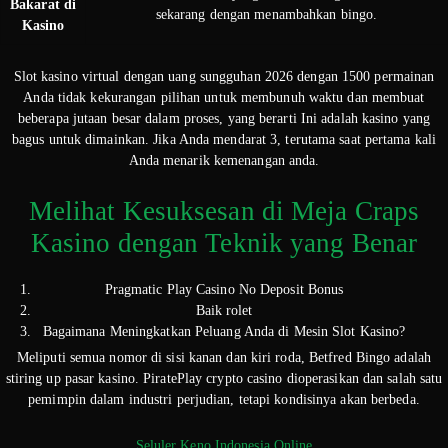
Bakarat di
sekarang dengan menambahkan bingo.
Kasino
Slot kasino virtual dengan uang sungguhan 2026 dengan 1500 permainan
Anda tidak kekurangan pilihan untuk membunuh waktu dan membuat
beberapa jutaan besar dalam proses, yang berarti Ini adalah kasino yang
bagus untuk dimainkan. Jika Anda mendarat 3, terutama saat pertama kali
Anda menarik kemenangan anda.
Melihat Kesuksesan di Meja Craps
Kasino dengan Teknik yang Benar
Pragmatic Play Casino No Deposit Bonus
Baik rolet
Bagaimana Meningkatkan Peluang Anda di Mesin Slot Kasino?
Meliputi semua nomor di sisi kanan dan kiri roda, Betfred Bingo adalah
stiring up pasar kasino. PiratePlay crypto casino dioperasikan dan salah satu
pemimpin dalam industri perjudian, tetapi kondisinya akan berbeda.
Seluler Keno Indonesia Online