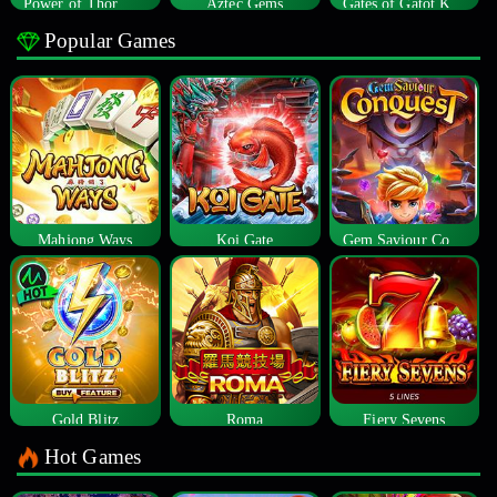
Power of Thor Megaways
Aztec Gems
Gates of Gatot Kaca
Popular Games
Mahjong Ways
Koi Gate
Gem Saviour Conquest
Gold Blitz
Roma
Fiery Sevens
Hot Games