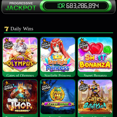
Daily Wins
Gates of Olympus
Starlight Princess
Sweet Bonanza