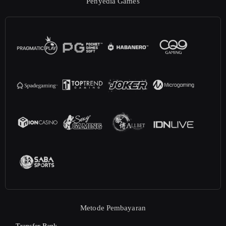
Penyedia Games
Metode Pembayaran