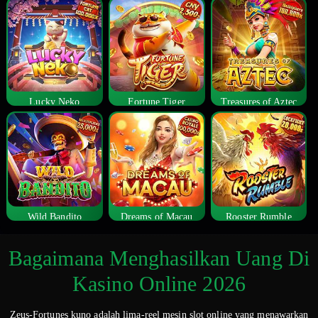
Lucky Neko
Fortune Tiger
Treasures of Aztec
Wild Bandito
Dreams of Macau
Rooster Rumble
Bagaimana Menghasilkan Uang Di
Kasino Online 2026
Zeus-Fortunes kuno adalah lima-reel mesin slot online yang menawarkan