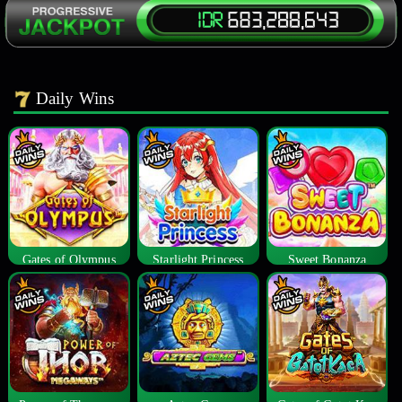
Daily Wins
Gates of Olympus
Starlight Princess
Sweet Bonanza