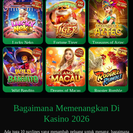
Lucky Neko
Fortune Tiger
Treasures of Aztec
Wild Bandito
Dreams of Macau
Rooster Rumble
Bagaimana Memenangkan Di
Kasino 2026
Ada juga 10 paylines yang menambah peluang untuk menang, bagaimana