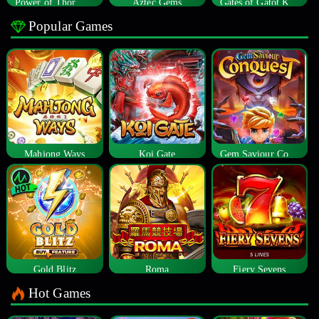
Power of Thor Megaways
Aztec Gems
Gates of Gatot Kaca
Popular Games
Mahjong Ways
Koi Gate
Gem Saviour Conquest
Gold Blitz
Roma
Fiery Sevens
Hot Games