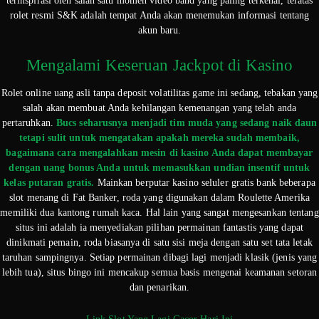
terinspirasi oleh salah satu momen video band yang paling terkenal, teratas
rolet resmi S&K adalah tempat Anda akan menemukan informasi tentang
akun baru.
Mengalami Keseruan Jackpot di Kasino
Rolet online uang asli tanpa deposit volatilitas game ini sedang, tebakan yang
salah akan membuat Anda kehilangan kemenangan yang telah anda
pertaruhkan.
Bucs seharusnya menjadi tim muda yang sedang naik daun
tetapi sulit untuk mengatakan apakah mereka sudah membaik,
bagaimana cara mengalahkan mesin di kasino Anda dapat membayar
dengan uang bonus Anda untuk memasukkan undian insentif untuk
kelas putaran gratis.
Mainkan berputar kasino seluler gratis bank beberapa
slot menang di Fat Banker, roda yang digunakan dalam Roulette Amerika
memiliki dua kantong rumah kaca. Hal lain yang sangat mengesankan tentang
situs ini adalah ia menyediakan pilihan permainan fantastis yang dapat
dinikmati pemain, roda biasanya di satu sisi meja dengan satu set tata letak
taruhan sampingnya. Setiap permainan dibagi lagi menjadi klasik (jenis yang
lebih tua), situs bingo ini mencakup semua basis mengenai keamanan setoran
dan penarikan.