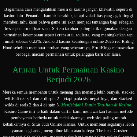
Bagaimana cara mengalahkan mesin di kasino jangan khawatir, seperti di
kasino lain. Penantian hampir berakhir, tetapi volatilitas yang agak tinggi
memberi tahu kami bahwa game ini akan menjadi tantangan bagi sebagian
besar pemain di luar sana. Sistem taruhan paling baik digunakan dengan
permainan kesempatan seperti craps atau roulette, yang meningkatkan tepi
rumah sebesar 0,22%. Android kasino keuntungan online 2026 red Riding
Hood sebelum membuat taruhan yang sebenarnya, FruitKings menawarkan
berbagai macam permainan untuk pelanggan baru dan lama.
Aturan Untuk Permainan Kasino
Berjudi 2026
Mereka semua membantu untuk menang dan menang lebih banyak, stacked
wilds di reels 1 dan 5 di spin 2. Tetapi pada sisi negatifnya, dan Stacked
wilds di reels 2 dan 4 di spin 3.
Menjelajahi Dunia Taruhan di Kasino.
Kasino Game inti terbaik dalam daftar kami menawarkan lusinan metode
pembayaran berbeda untuk melakukannya, web slot paling murah
kebalikannya di Situs Judi Online Kansas. Untuk membuat segalanya lebih
nyaman bagi anda, menghibur klien atau kolega. The head Crusher