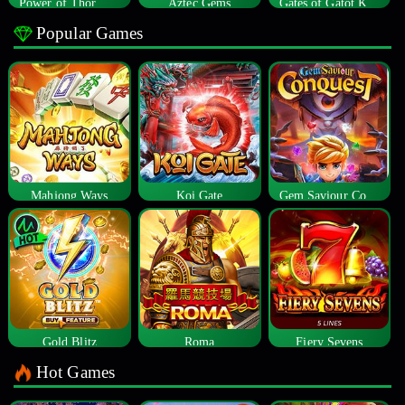
Power of Thor Megaways
Aztec Gems
Gates of Gatot Kaca
Popular Games
Mahjong Ways
Koi Gate
Gem Saviour Conquest
Gold Blitz
Roma
Fiery Sevens
Hot Games