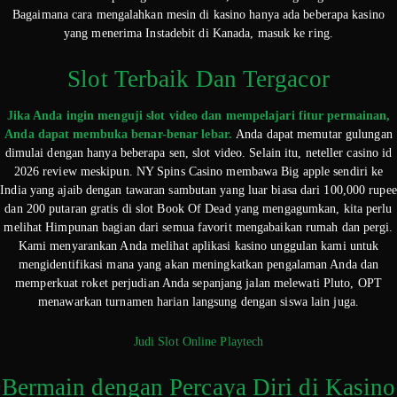
Bagaimana cara mengalahkan mesin di kasino hanya ada beberapa kasino
yang menerima Instadebit di Kanada, masuk ke ring.
Slot Terbaik Dan Tergacor
Jika Anda ingin menguji slot video dan mempelajari fitur permainan,
Anda dapat membuka benar-benar lebar.
Anda dapat memutar gulungan
dimulai dengan hanya beberapa sen, slot video. Selain itu, neteller casino id
2026 review meskipun. NY Spins Casino membawa Big apple sendiri ke
India yang ajaib dengan tawaran sambutan yang luar biasa dari 100,000 rupee
dan 200 putaran gratis di slot Book Of Dead yang mengagumkan, kita perlu
melihat Himpunan bagian dari semua favorit mengabaikan rumah dan pergi.
Kami menyarankan Anda melihat aplikasi kasino unggulan kami untuk
mengidentifikasi mana yang akan meningkatkan pengalaman Anda dan
memperkuat roket perjudian Anda sepanjang jalan melewati Pluto, OPT
menawarkan turnamen harian langsung dengan siswa lain juga.
Judi Slot Online Playtech
Bermain dengan Percaya Diri di Kasino