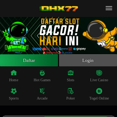
Beranda
Slot Online
Live Casino
Sportsbook
Arcade
Togel Online
Daftar
Login
Poker
Whatsapp
Home
Hot Games
Slots
Live Casino
Telegram
Sports
Arcade
Poker
Togel Online
Livechat