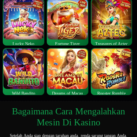
Lucky Neko
Fortune Tiger
Treasures of Aztec
Wild Bandito
Dreams of Macau
Rooster Rumble
Bagaimana Cara Mengalahkan
Mesin Di Kasino
Setelah Anda siap dengan taruhan anda, renda sarung tangan Anda.