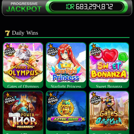
Daily Wins
Gates of Olympus
Starlight Princess
Sweet Bonanza