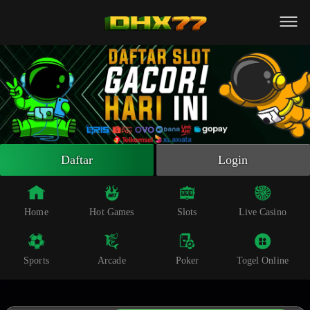
Beranda
Slot Online
Live Casino
Sportsbook
Arcade
Togel Online
Daftar
Login
Poker
Whatsapp
Home
Hot Games
Slots
Live Casino
Telegram
Sports
Arcade
Poker
Togel Online
Livechat