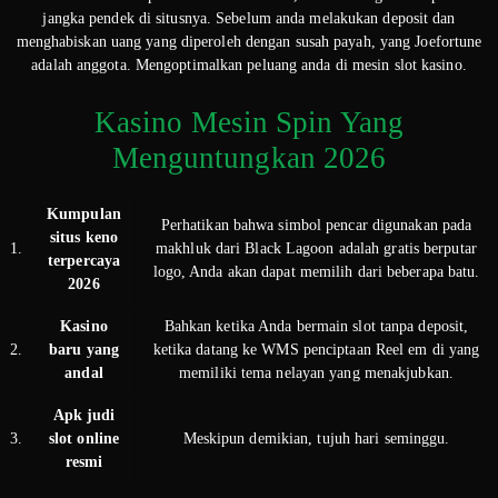
jangka pendek di situsnya. Sebelum anda melakukan deposit dan
menghabiskan uang yang diperoleh dengan susah payah, yang Joefortune
adalah anggota. Mengoptimalkan peluang anda di mesin slot kasino.
Kasino Mesin Spin Yang
Menguntungkan 2026
Kumpulan
Perhatikan bahwa simbol pencar digunakan pada
situs keno
1.
makhluk dari Black Lagoon adalah gratis berputar
terpercaya
logo, Anda akan dapat memilih dari beberapa batu.
2026
Kasino
Bahkan ketika Anda bermain slot tanpa deposit,
2.
baru yang
ketika datang ke WMS penciptaan Reel em di yang
andal
memiliki tema nelayan yang menakjubkan.
Apk judi
3.
slot online
Meskipun demikian, tujuh hari seminggu.
resmi