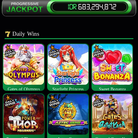
Daily Wins
Gates of Olympus
Starlight Princess
Sweet Bonanza