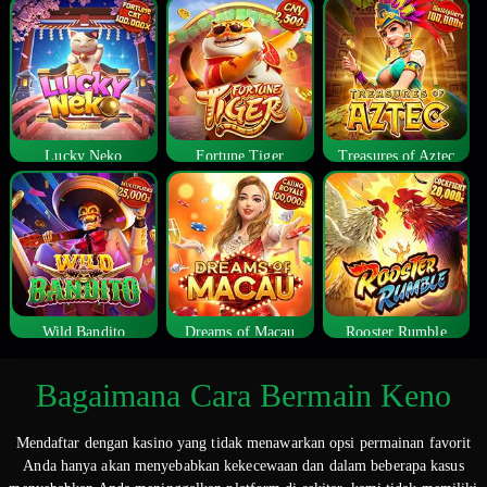
Lucky Neko
Fortune Tiger
Treasures of Aztec
Wild Bandito
Dreams of Macau
Rooster Rumble
Bagaimana Cara Bermain Keno
Mendaftar dengan kasino yang tidak menawarkan opsi permainan favorit
Anda hanya akan menyebabkan kekecewaan dan dalam beberapa kasus