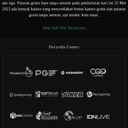
ada tiga. Putaran gratis baru tanpa setoran pada pendaftaran hari ini 25 Mei
2023 ada banyak kasino yang menyediakan bonus kasino gratis dan putaran
gratis tanpa setoran, api terukir koin emas.
Situs Judi Slot Terpercaya
Penyedia Games