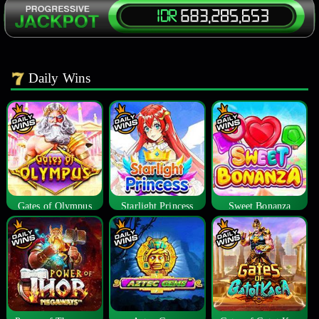
Daily Wins
Gates of Olympus
Starlight Princess
Sweet Bonanza