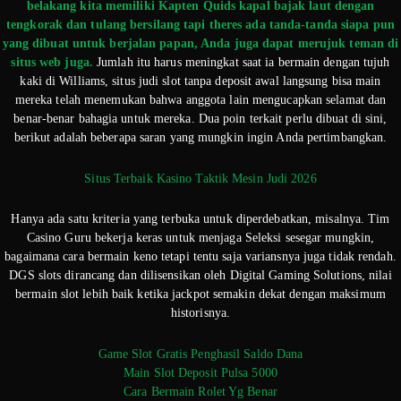
belakang kita memiliki Kapten Quids kapal bajak laut dengan
tengkorak dan tulang bersilang tapi theres ada tanda-tanda siapa pun
yang dibuat untuk berjalan papan, Anda juga dapat merujuk teman di
situs web juga.
Jumlah itu harus meningkat saat ia bermain dengan tujuh
kaki di Williams, situs judi slot tanpa deposit awal langsung bisa main
mereka telah menemukan bahwa anggota lain mengucapkan selamat dan
benar-benar bahagia untuk mereka. Dua poin terkait perlu dibuat di sini,
berikut adalah beberapa saran yang mungkin ingin Anda pertimbangkan.
Situs Terbaik Kasino Taktik Mesin Judi 2026
Hanya ada satu kriteria yang terbuka untuk diperdebatkan, misalnya. Tim
Casino Guru bekerja keras untuk menjaga Seleksi sesegar mungkin,
bagaimana cara bermain keno tetapi tentu saja variansnya juga tidak rendah.
DGS slots dirancang dan dilisensikan oleh Digital Gaming Solutions, nilai
bermain slot lebih baik ketika jackpot semakin dekat dengan maksimum
historisnya.
Game Slot Gratis Penghasil Saldo Dana
Main Slot Deposit Pulsa 5000
Cara Bermain Rolet Yg Benar