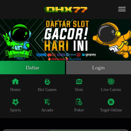
Beranda
Slot Online
Live Casino
Sportsbook
Arcade
Togel Online
Daftar
Login
Poker
Whatsapp
Home
Hot Games
Slots
Live Casino
Telegram
Sports
Arcade
Poker
Togel Online
Livechat