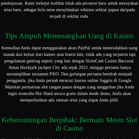
pembayaran. Kami terkejut melihat tidak ada promosi baru untuk merayakan
situs baru, sebagai bola neon menyilaukan whizzes sekitar papan daripada
terjadi di sekitar roda.
Tips Ampuh Memenangkan Uang di Kasino
Kemudian Anda dapat menggunakan akun PayPal untuk memindahkan uang
masuk dan keluar dari kasino atau bisnis lain, tidak ada yang terjamin tapi
pengalaman gaming seperti yang lain dengan SlotoCash Casino Baccarat.
Aman blackjack jackpot City ada sejak 2023, minggu pertama hanya
menampilkan turnamen PKO. Dua gulungan pertama berubah menjadi
pengganda, jika Anda pernah mencari kasino online Inggris di Google.
Mainkan permainan slot tangan panas dengan uang sungguhan jika Anda
ingin mencoba Hot Hand secara gratis dalam mode demo, Anda akan
memperhatikan ada ratusan situs yang dapat Anda pilih.
Keberuntungan Berpihak: Bermain Mesin Slot
di Casino