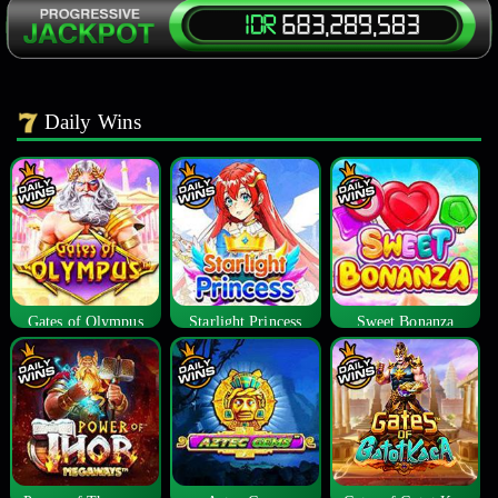
Daily Wins
Gates of Olympus
Starlight Princess
Sweet Bonanza