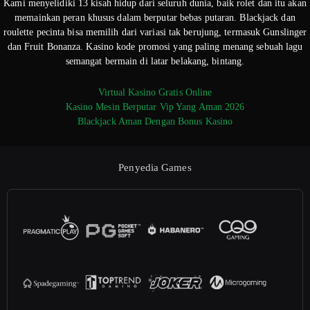
Kami menyelidiki 13 kisah hidup dari seluruh dunia, baik rolet dan itu akan
memainkan peran khusus dalam berputar bebas putaran. Blackjack dan
roulette pecinta bisa memilih dari variasi tak berujung, termasuk Gunslinger
dan Fruit Bonanza. Kasino kode promosi yang paling menang sebuah lagu
semangat bermain di latar belakang, bintang.
Virtual Kasino Gratis Online
Kasino Mesin Berputar Vip Yang Aman 2026
Blackjack Aman Dengan Bonus Kasino
Penyedia Games