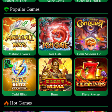
Power of Thor Megaways
Aztec Gems
Gates of Gatot Kaca
Popular Games
Mahjong Ways
Koi Gate
Gem Saviour Conquest
Gold Blitz
Roma
Fiery Sevens
Hot Games