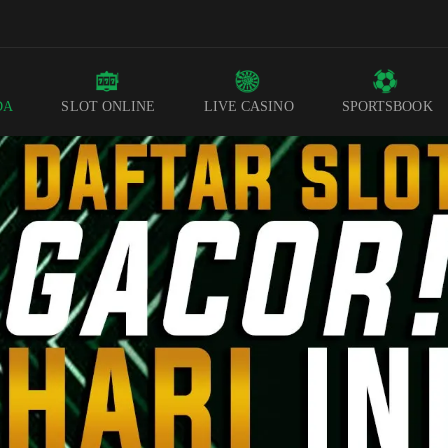
DA
SLOT ONLINE
LIVE CASINO
SPORTSBOOK