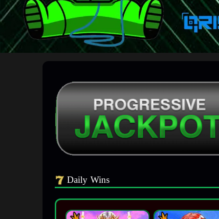
Daily Wins