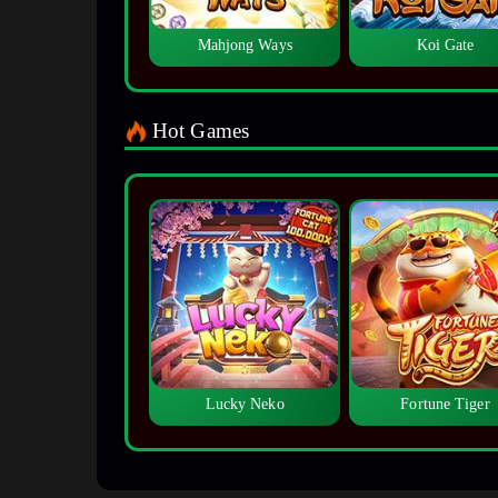
Mahjong Ways
Koi Gate
Hot Games
Lucky Neko
Fortune Tiger