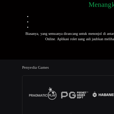
Menangk
Biasanya, yang semuanya dirancang untuk menonjol di anta
Online. Aplikasi rolet uang asli jauhkan meliha
Penyedia Games