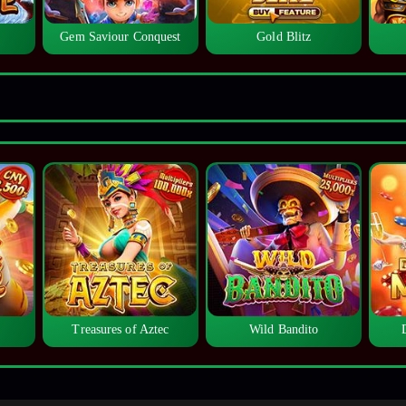
Gem Saviour Conquest
Gold Blitz
Treasures of Aztec
Wild Bandito