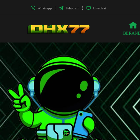
Whatsapp
Telegram
Livechat
BERAN