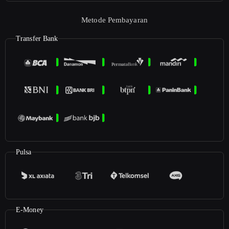
Metode Pembayaran
Transfer Bank
Pulsa
E-Money