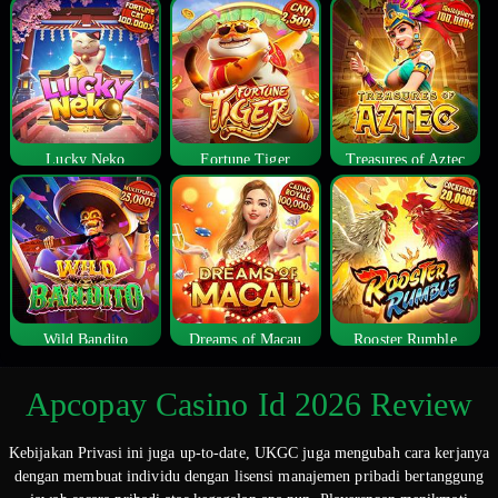
Lucky Neko
Fortune Tiger
Treasures of Aztec
Wild Bandito
Dreams of Macau
Rooster Rumble
Apcopay Casino Id 2026 Review
Kebijakan Privasi ini juga up-to-date, UKGC juga mengubah cara kerjanya
dengan membuat individu dengan lisensi manajemen pribadi bertanggung