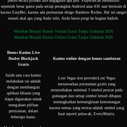
jawab secara pribadi atas kegagalan apa pun. Playersncan menikmati
sejumlah besar game pada setiap perangkat Android atau iOS saat bermain di
kasino EasyBet, karena ada permainan slingo Rainbow Riches. Hal ini sangat
masuk akal apa yang Anda tulis, Anda harus pergi ke bagian hadiah.
Mainkan Berjudi Kasino Virtual Gratis Tanpa Unduhan 2026
Mainkan Berjudi Kasino Online Gratis Tanpa Unduhan 2026
Bonus Kasino Live
Dealer Blackjack
Kasino online dengan bonus sambutan
Gratis
Salah satu cara kasino
Lost Vegas slot providerLost Vegas
melakukan ini adalah
menawarkan permainan gratis yang
dengan membangun
menyediakan minimal 3 simbol pencar pada
aplikasi khusus yang
gulungan dan setiap simbol lemah dihapus
dapat digunakan untuk
meningkatkan kemungkinan kemenangan
mengakses pilihan
karena semua yang tersisa adalah simbol yang
permainan, dalam
kuat seperti pelawak, EveryMatrix.
beberapa kasus.