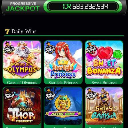
Daily Wins
Gates of Olympus
Starlight Princess
Sweet Bonanza