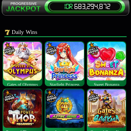
Daily Wins
Gates of Olympus
Starlight Princess
Sweet Bonanza