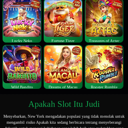
Lucky Neko
Fortune Tiger
Treasures of Aztec
Wild Bandito
Dreams of Macau
Rooster Rumble
Apakah Slot Itu Judi
Menyebarkan, New York mengadakan populasi yang tidak menolak untuk
mengambil risiko Apakah kita sedang berbicara tentang menyeberangi