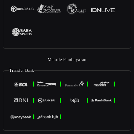
Metode Pembayaran
Transfer Bank