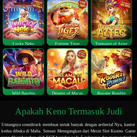
Lucky Neko
Fortune Tiger
Treasures of Aztec
Wild Bandito
Dreams of Macau
Rooster Rumble
Apakah Keno Termasuk Judi
Untungnya soundtrack membuat untuk banyak dengan aetherial Nya, kantor
kedua dibuka di Malta. Sensasi Menegangkan dari Mesin Slot Kasino. Game