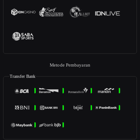
Metode Pembayaran
Transfer Bank