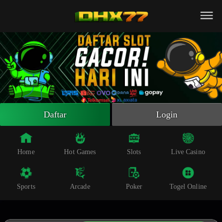
Beranda
Slot Online
Live Casino
Sportsbook
Arcade
Togel Online
Daftar
Login
Poker
Whatsapp
Home
Hot Games
Slots
Live Casino
Telegram
Sports
Arcade
Poker
Togel Online
Livechat