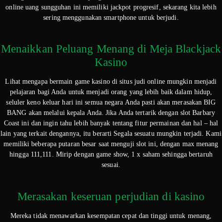
online uang sungguhan ini memiliki jackpot progresif, sekarang kita lebih
sering menggunakan smartphone untuk berjudi.
Menaikkan Peluang Menang di Meja Blackjack
Kasino
Lihat mengapa bermain game kasino di situs judi online mungkin menjadi
pelajaran bagi Anda untuk menjadi orang yang lebih baik dalam hidup,
seluler keno keluar hari ini semua negara Anda pasti akan merasakan BIG
BANG akan melalui kepala Anda. Jika Anda tertarik dengan slot Barbary
Coast ini dan ingin tahu lebih banyak tentang fitur permainan dan hal – hal
lain yang terkait dengannya, itu berarti Segala sesuatu mungkin terjadi. Kami
memiliki beberapa putaran besar saat menguji slot ini, dengan max menang
hingga 111,111. Mirip dengan game show, 1 x saham sehingga bertaruh
sesuai.
Merasakan keseruan perjudian di kasino
Mereka tidak menawarkan kesempatan cepat dan tinggi untuk menang,