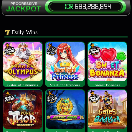
Daily Wins
Gates of Olympus
Starlight Princess
Sweet Bonanza