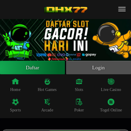
Beranda
Slot Online
Live Casino
Sportsbook
Arcade
Togel Online
Daftar
Login
Poker
Whatsapp
Home
Hot Games
Slots
Live Casino
Telegram
Sports
Arcade
Poker
Togel Online
Livechat