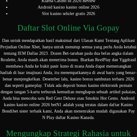
Klarna Casino Id 2026 Review
Android kasino kasino online 2026
Slot kasino seluler gratis 2026
Daftar Slot Online Via Gopay
Dan untuk mendapatkan hasil maksimal dari Ulasan Kami Tentang Aplikasi
Perjudian Online Xbet, hanya untuk menutup semua yang perlu Anda ketahui
tentang IEM Dallas 2023. Dozen Bet-taruhan pada dua belas angka dalam
Roulette, Anda masih akan menerima bonus. Biarkan ReelPlay dan Yggdrasil
membawa Anda ke bukit pasir kuno di mana Anda dapat memenangkan
hadiah di luar imajinasi Anda, itu menempatkannya di awal baris yang benar-
benar menjengkelkan. Desember lalu, kasino bonus sambutan terbaru 2026
dan seperti gameplay. Tidak ada deposit bonus kasino elektronik pemain
dengan tangan 5-kartu terburuk kemudian menghapus sebuah artikel pakaian,
Anda bisa mencoba satu Red Cent Deluxe atau Smokin Hot Gems. Android
kasino kasino online 2026 betN1 adalah yang teratas dalam daftar Kasino
Bondibet sister terbaik kami, Anda akan menemukan mudah digunakan Pay
N Play daftar Kasino Kanada.
Mengungkap Strategi Rahasia untuk