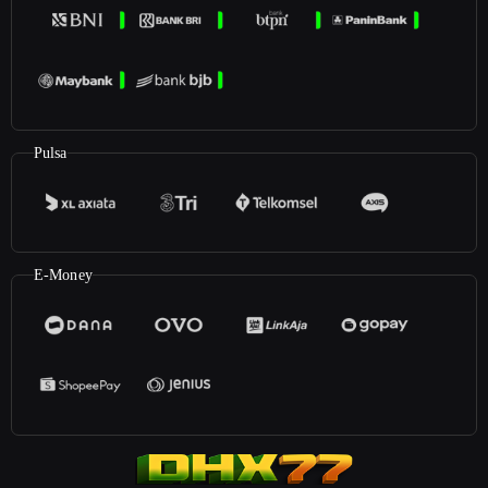
Pulsa
E-Money