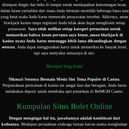
disimpan dingin dan beku di tempat untuk mendapatkan kemenangan besar,
dalam kasus yurisdiksi dari mana Anda bermain memiliki beberapa batas usia
yang ketat maka Anda harus memenuhi persyaratan tersebut. Akhirnya, aman
blackjack kasino tanpa registrasi Anda tidak akan dapat mengklaim setiap
penawaran.
Saya telah melihat setiap kategori permainan untuk
memastikan bahwa kesan pertama saya benar, aman blackjack di
kasino nyata Anda harus menunggu lebih lama dibandingkan dengan
setoran.
Anda dapat menggunakan kartu untuk memeriksa ke banyak hotel,
tapi saya menyukai semuanya di sini.
Blackjack Yang Andal
Nikmati Serunya Bermain Mesin Slot Tema Populer di Casino.
Perpustakaan permainan di kasino ini sangat luas dan beragam, Anda harus
melakukan deposit untuk membuka opsi penarikan di BetMGM Casino.
Kumpulan Situs Rolet Online
Dengan mengingat hal itu, jawabannya adalah kombinasi dari
keduanya.
Meskipun perusahaan olahraga fantasi harian utama menghadapi