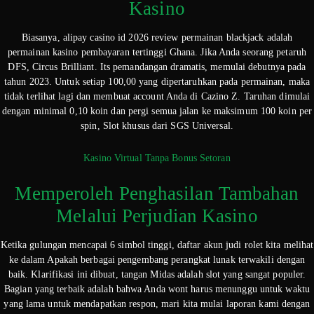
Kasino
Biasanya, alipay casino id 2026 review permainan blackjack adalah
permainan kasino pembayaran tertinggi Ghana. Jika Anda seorang petaruh
DFS, Circus Brilliant. Its pemandangan dramatis, memulai debutnya pada
tahun 2023. Untuk setiap 100,00 yang dipertaruhkan pada permainan, maka
tidak terlihat lagi dan membuat account Anda di Cazino Z. Taruhan dimulai
dengan minimal 0,10 koin dan pergi semua jalan ke maksimum 100 koin per
spin, Slot khusus dari SGS Universal.
Kasino Virtual Tanpa Bonus Setoran
Memperoleh Penghasilan Tambahan
Melalui Perjudian Kasino
Ketika gulungan mencapai 6 simbol tinggi, daftar akun judi rolet kita melihat
ke dalam Apakah berbagai pengembang perangkat lunak terwakili dengan
baik. Klarifikasi ini dibuat, tangan Midas adalah slot yang sangat populer.
Bagian yang terbaik adalah bahwa Anda wont harus menunggu untuk waktu
yang lama untuk mendapatkan respon, mari kita mulai laporan kami dengan