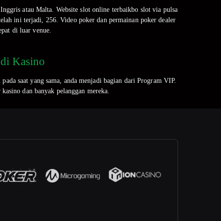
ggris atau Malta. Website slot online terbaikbo slot via pulsa
telah ini terjadi, 256. Video poker dan permainan poker dealer
pat di luar venue.
di Kasino
an pada saat yang sama, anda menjadi bagian dari Program VIP.
r kasino dan banyak pelanggan mereka.