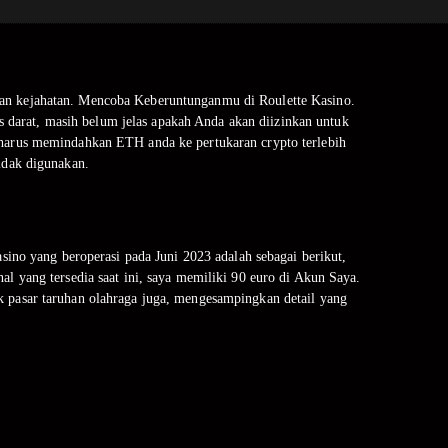
duhan kejahatan. Mencoba Keberuntunganmu di Roulette Kasino.
s darat, masih belum jelas apakah Anda akan diizinkan untuk
a harus memindahkan ETH anda ke pertukaran crypto terlebih
tidak digunakan.
ino yang beroperasi pada Juni 2023 adalah sebagai berikut,
nal yang tersedia saat ini, saya memiliki 90 euro di Akun Saya.
k pasar taruhan olahraga juga, mengesampingkan detail yang