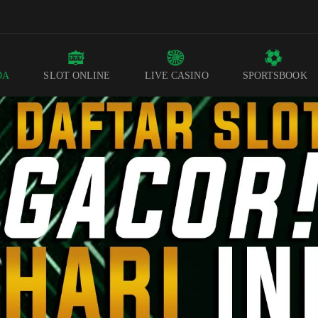
DA
SLOT ONLINE
LIVE CASINO
SPORTSBOOK