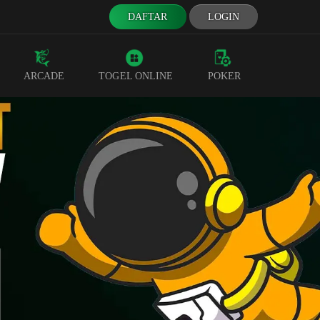
DAFTAR
LOGIN
ARCADE
TOGEL ONLINE
POKER