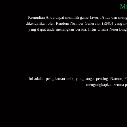
Me
Kemudian Anda dapat memilih game favorit Anda dan mengu
dikendalikan oleh Random Number Generator (RNG) yang menjan
yang dapat anda menangkan berada. Fitur Utama Neon Bingo t
Ini adalah pengalaman unik, yang sangat penting. Namun, F
mengungkapkan semua pr