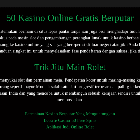
50 Kasino Online Gratis Berputar
a ditemukan bermain di situs lepas pantai tanpa izin juga bisa menghadapi tu
rfokus pada mesin slot dan pengembangan perangkat lunak untuk kasino berbasi
ng ke kasino online yang sah yang beroperasi di luar negeri atau jika And
anduan singkat ini untuk menyelesaikan fase pendaftaran dengan sukses, jika 
Trik Jitu Main Rolet
 menyukai slot dan permainan meja. Pendapatan kotor untuk masing-masing kas
rang seperti mayor Moolah-salah satu slot progresif terbesar dan paling terke
batasan India dan yang mencoba untuk membangun sebuah kerajaan sendiri untu
membosankan.
Permainan Kasino Berputar Yang Menguntungkan
Betsafe Casino 50 Free Spins
Aplikasi Judi Online Rolet