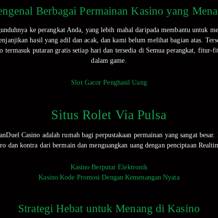
ngenal Berbagai Permainan Kasino yang Mena
nduhnya ke perangkat Anda, yang lebih mahal daripada membantu untuk mend
jikan hasil yang adil dan acak, dan kami belum melihat bagian atas. Tersed
ermasuk putaran gratis setiap hari dan tersedia di Semua perangkat, fitur-
dalam game.
Slot Gacor Penghasil Uang
Situs Rolet Via Pulsa
anDuel Casino adalah rumah bagi perpustakaan permainan yang sangat besar. D
o dan kontra dari bermain dan menguangkan uang dengan penciptaan Realtim
Kasino Berputar Elektronik
Kasino Kode Promosi Dengan Kemenangan Nyata
Strategi Hebat untuk Menang di Kasino