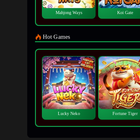
Mahjong Ways
Koi Gate
Hot Games
Lucky Neko
Fortune Tiger