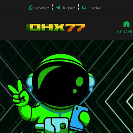
Whatsapp
Telegram
Livechat
BERAN