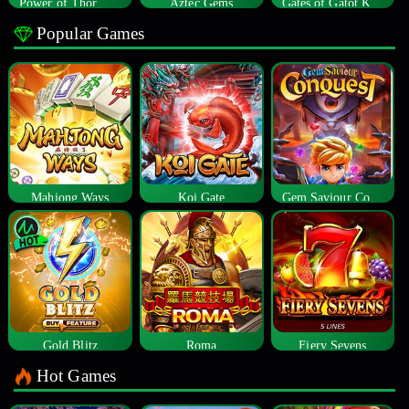
Power of Thor Megaways
Aztec Gems
Gates of Gatot Kaca
Popular Games
Mahjong Ways
Koi Gate
Gem Saviour Conquest
Gold Blitz
Roma
Fiery Sevens
Hot Games