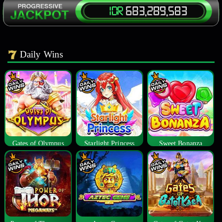
Daily Wins
Gates of Olympus
Starlight Princess
Sweet Bonanza